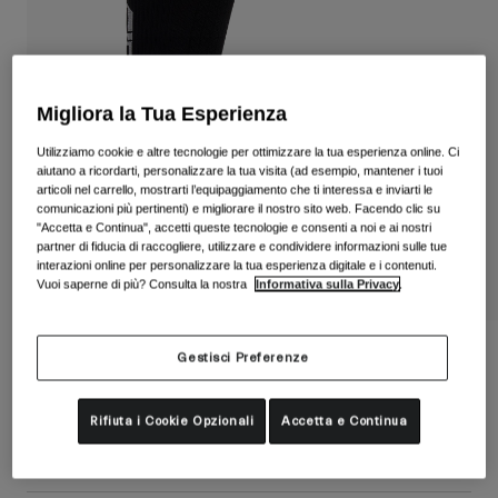
Vedi tutto
Scarpe
Maschere
Scarpe da Strada
Migliora la Tua Esperienza
Scarpe da MTB
Sci
Utilizziamo cookie e altre tecnologie per ottimizzare la tua esperienza online. Ci
aiutano a ricordarti, personalizzare la tua visita (ad esempio, mantener i tuoi
Scarpe da Gravel
Snowboard
articoli nel carrello, mostrarti l’equipaggiamento che ti interessa e inviarti le
Vedi tutto
Con lenti intercambiabili
comunicazioni più pertinenti) e migliorare il nostro sito web. Facendo clic su
"Accetta e Continua", accetti queste tecnologie e consenti a noi e ai nostri
Donna
partner di fiducia di raccogliere, utilizzare e condividere informazioni sulle tue
interazioni online per personalizzare la tua esperienza digitale e i contenuti.
Lenti di ricambio
Vuoi saperne di più? Consulta la nostra
Informativa sulla Privacy
.
Abbigliamento
Vedi tutto
Abbigliamento da Strada
Calze HRC Team
Gestisci Preferenze
Abbigliamento da MTB
Bambino
Prodotto n.
39048
Vedi tutto
Rifiuta i Cookie Opzionali
Accetta e Continua
€ 22.99
Caschi
Maschere