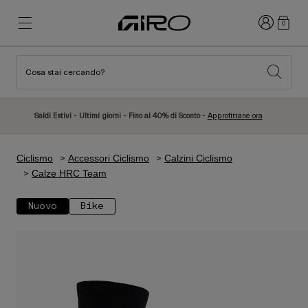
Accedi
0
Cosa stai cercando?
Novità e tendenze
Novità e tendenze
Nuovi Arrivi
Nuovi Arrivi
Saldi Estivi - Ultimi giorni - Fino al 40% di Sconto -
Approfittane ora
Best Sellers
Best Sellers
Esplora
Esplora
Ciclismo
Accessori Ciclismo
Calzini Ciclismo
Caschi
Caschi
Calze HRC Team
Caschi da Strada
Sci
Nuovo
Bike
Caschi da MTB
Snowboard
Caschi da Città
Con Visiera
Caschi per Bambino
Donna
Vedi tutto
Ricambi