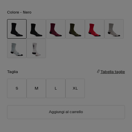
Accessori
Vedi tutto
Colore -
Nero
Maschere
Guanti
Utilizzo
Ricambi
selezionato
Vedi tutto
All Mountain
Backcountry
Freestyle
Sci Gara
Taglia
Tabella taglie
Vedi tutto
S
M
L
XL
Aggiungi al carrello