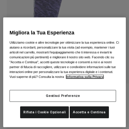
Vedi tutto
Scarpe
Maschere
Scarpe da Strada
Migliora la Tua Esperienza
Scarpe da MTB
Sci
Utilizziamo cookie e altre tecnologie per ottimizzare la tua esperienza online. Ci
Scarpe da Gravel
Snowboard
aiutano a ricordarti, personalizzare la tua visita (ad esempio, mantener i tuoi
articoli nel carrello, mostrarti l’equipaggiamento che ti interessa e inviarti le
Vedi tutto
Con lenti intercambiabili
comunicazioni più pertinenti) e migliorare il nostro sito web. Facendo clic su
"Accetta e Continua", accetti queste tecnologie e consenti a noi e ai nostri
Donna
partner di fiducia di raccogliere, utilizzare e condividere informazioni sulle tue
Lenti di ricambio
interazioni online per personalizzare la tua esperienza digitale e i contenuti.
Abbigliamento
Vuoi saperne di più? Consulta la nostra
Informativa sulla Privacy
.
Vedi tutto
Abbigliamento da Strada
Calzini stagionali in lana merino
Gestisci Preferenze
Abbigliamento da MTB
Bambino
Prodotto n.
39042
Vedi tutto
Rifiuta i Cookie Opzionali
Accetta e Continua
Caschi
€ 19.99
Maschere