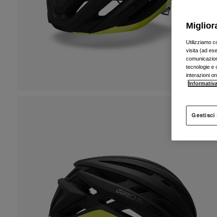
Miglior
Utilizziamo c
visita (ad ese
comunicazioni
tecnologie e c
interazioni o
Informativa
Gestisci