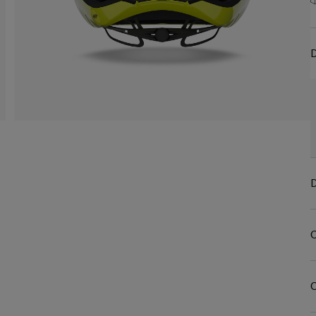
D
D
C
C