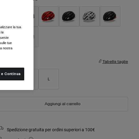
alizzare la tua
selezionato
 le
queste
sulle tue
la nostra
aglia
Tabella taglie
 e Continua
S
M
L
Aggiungi al carrello
Spedizione gratuita per ordini superiori a 100€