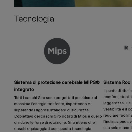
Tecnologia
Sistema di protezione cerebrale MIPS®
Sistema Roc 
integrato
Il punto di rifer
comfort, stabili
Tutti i caschi Giro sono progettati per ridurre al
leggerezza. Il 
massimo l'energia trasferita, rispettando e
vestibilità e il
superando i rigorosi standard di sicurezza.
regolare facilm
L'obiettivo dei caschi Giro dotati di Mips è quello
l'inclinazione a
di ridurre le forze di rotazione. Giro ritiene che i
una sola mano. I
caschi equipaggiati con questa tecnologia