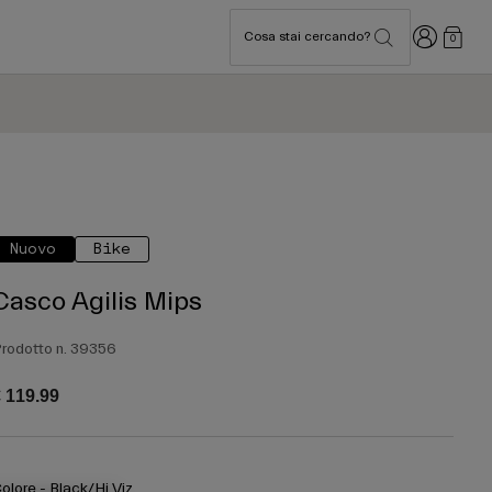
Accedi
Cosa stai cercando?
0
Nuovo
Bike
Casco Agilis Mips
rodotto n.
39356
 119.99
olore -
Black/Hi Viz