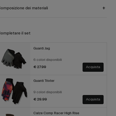
omposizione dei materiali
ompletare il set
Guanti Jag
6 colori disponibili
€ 27.99
Acquista
Guanti Trixter
9 colori disponibili
€ 29.99
Acquista
Calze Comp Racer High Rise