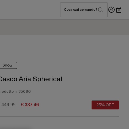
Accedi
Cosa stai cercando?
0
Snow
Casco Aria Spherical
rodotto n.
35096
rice reduced from
to
 449.95
€ 337.46
25% OFF