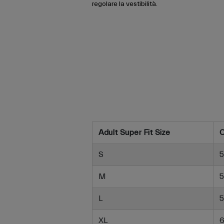
regolare la vestibilità.
Adult Super Fit Size
C
S
5
M
5
L
5
XL
6