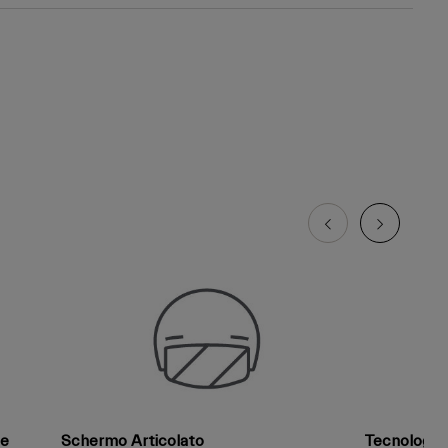
te
Schermo Articolato
Tecnologia d