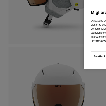
Miglior
Utilizziamo c
visita (ad ese
comunicazioni
tecnologie e c
interazioni o
Informativa
Gestisci