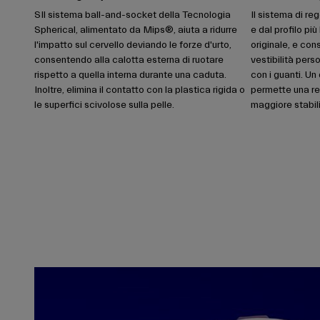
SIl sistema ball-and-socket della Tecnologia
Il sistema di re
Spherical, alimentato da Mips®, aiuta a ridurre
e dal profilo pi
l'impatto sul cervello deviando le forze d'urto,
originale, e con
consentendo alla calotta esterna di ruotare
vestibilità pers
rispetto a quella interna durante una caduta.
con i guanti. Un
Inoltre, elimina il contatto con la plastica rigida o
permette una re
le superfici scivolose sulla pelle.
maggiore stabili