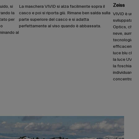
Zeiss
ido, si
La maschera VIVID si alza facilmente sopra il
rando la
casco e poi si riporta giù. Rimane ben salda sulla
VIVID è una te
tato per
parte superiore del casco e si adatta
sviluppata da
do
perfettamente al viso quando è abbassata.
Optics, che mi
iminando al
neve, aumenta
tecnologia de
efficacemente
luce blu che m
la luce UV da
la foschia, li
individuare me
concentrarsi n