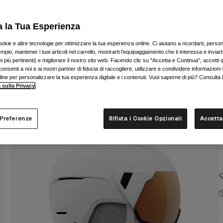
C
a la Tua Esperienza
ookie e altre tecnologie per ottimizzare la tua esperienza online. Ci aiutano a ricordarti, person
mpio, mantener i tuoi articoli nel carrello, mostrarti l’equipaggiamento che ti interessa e inviarti
 più pertinenti) e migliorare il nostro sito web. Facendo clic su "Accetta e Continua", accetti 
onsenti a noi e ai nostri partner di fiducia di raccogliere, utilizzare e condividere informazioni 
T
nline per personalizzare la tua esperienza digitale e i contenuti. Vuoi saperne di più? Consulta 
 sulla Privacy
.
 Preferenze
Rifiuta i Cookie Opzionali
Accetta