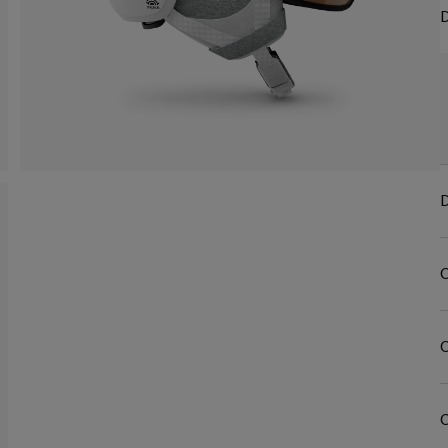
D
D
C
C
C