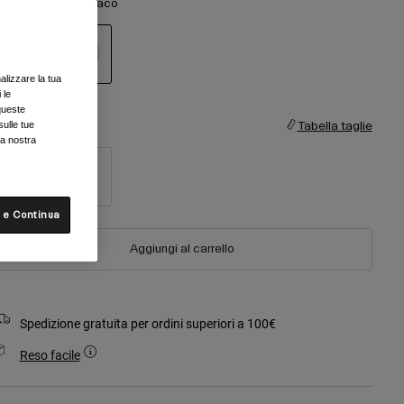
olore -
Bianco opaco
alizzare la tua
selezionato
 le
queste
sulle tue
aglia
Tabella taglie
la nostra
S
M
 e Continua
Aggiungi al carrello
Spedizione gratuita per ordini superiori a 100€
Reso facile