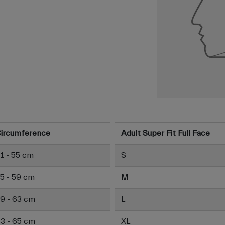
ircumference
Adult Super Fit Full Face
1 - 55 cm
S
5 - 59 cm
M
9 - 63 cm
L
3 - 65 cm
XL