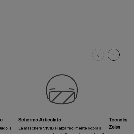
te
Schermo Articolato
Tecnologia d
Zeiss
ido, si
La maschera VIVID si alza facilmente sopra il