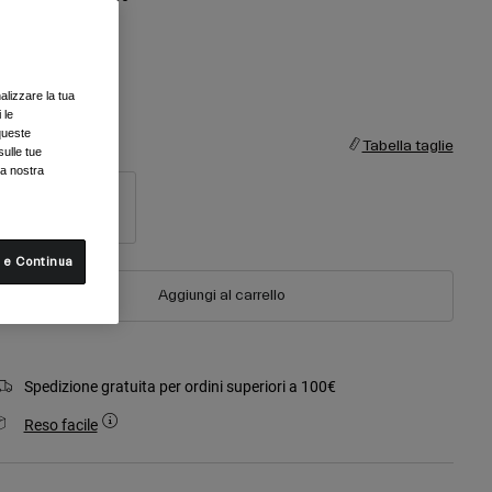
alizzare la tua
selezionato
 le
queste
aglia
Tabella taglie
sulle tue
la nostra
S
M
 e Continua
Aggiungi al carrello
Spedizione gratuita per ordini superiori a 100€
Reso facile