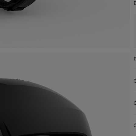
D
D
C
C
C