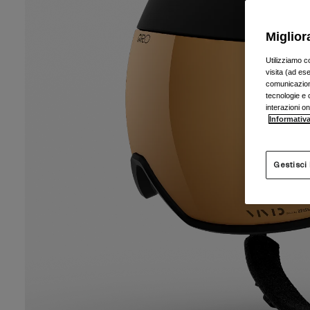
Miglior
Utilizziamo c
visita (ad ese
comunicazioni
tecnologie e c
interazioni o
Informativa
Gestisci