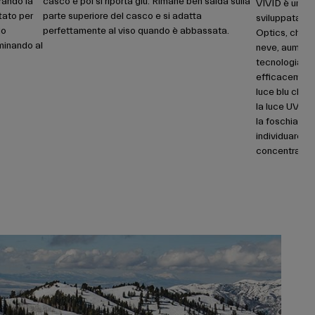
rando la
casco e poi si riporta giù. Rimane ben salda sulla
VIVID è una te
tato per
parte superiore del casco e si adatta
sviluppata da
do
perfettamente al viso quando è abbassata.
Optics, che mi
iminando al
neve, aumenta
tecnologia de
efficacemente
luce blu che m
la luce UV da
la foschia, li
individuare me
concentrarsi n