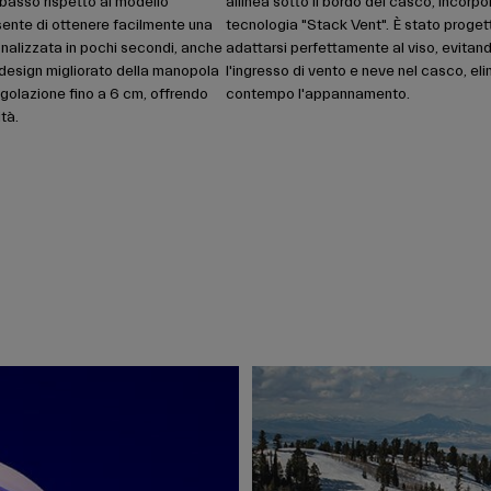
ù basso rispetto al modello
allinea sotto il bordo del casco, incorpo
sente di ottenere facilmente una
tecnologia "Stack Vent". È stato proget
onalizzata in pochi secondi, anche
adattarsi perfettamente al viso, evitan
 design migliorato della manopola
l'ingresso di vento e neve nel casco, el
golazione fino a 6 cm, offrendo
contempo l'appannamento.
tà.