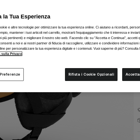
a la Tua Esperienza
ookie e altre tecnologie per ottimizzare la tua esperienza online. Ci aiutano a ricordarti, person
mpio, mantener i tuoi articoli nel carrello, mostrarti l’equipaggiamento che ti interessa e inviarti
 più pertinenti) e migliorare il nostro sito web. Facendo clic su "Accetta e Continua", accetti 
T
onsenti a noi e ai nostri partner di fiducia di raccogliere, utilizzare e condividere informazioni 
nline per personalizzare la tua esperienza digitale e i contenuti. Vuoi saperne di più? Consulta 
 sulla Privacy
.
 Preferenze
Rifiuta i Cookie Opzionali
Accetta