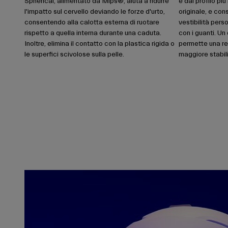
Spherical, alimentato da Mips®, aiuta a ridurre
e dal profilo pi
l'impatto sul cervello deviando le forze d'urto,
originale, e con
consentendo alla calotta esterna di ruotare
vestibilità pers
rispetto a quella interna durante una caduta.
con i guanti. Un
Inoltre, elimina il contatto con la plastica rigida o
permette una re
le superfici scivolose sulla pelle.
maggiore stabili