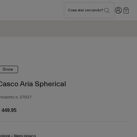
Accedi
Cosa stai cercando?
0
Snow
Casco Aria Spherical
rodotto n.
37937
 449.95
olore -
Nero opaco