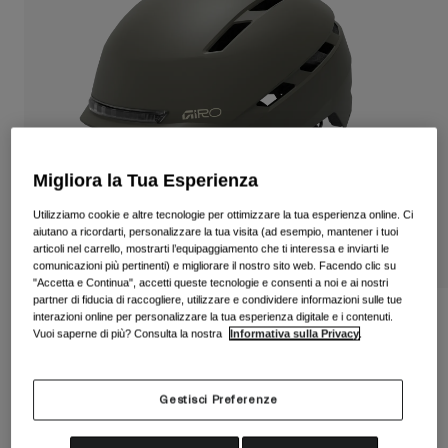
Vedi tutto
Scarpe
Maschere
Scarpe da Strada
Scarpe da MTB
Sci
Scarpe da Gravel
Snowboard
Migliora la Tua Esperienza
Vedi tutto
Con lenti intercambiabili
Utilizziamo cookie e altre tecnologie per ottimizzare la tua esperienza online. Ci
Donna
aiutano a ricordarti, personalizzare la tua visita (ad esempio, mantener i tuoi
articoli nel carrello, mostrarti l’equipaggiamento che ti interessa e inviarti le
Lenti di ricambio
comunicazioni più pertinenti) e migliorare il nostro sito web. Facendo clic su
Abbigliamento
Vedi tutto
"Accetta e Continua", accetti queste tecnologie e consenti a noi e ai nostri
partner di fiducia di raccogliere, utilizzare e condividere informazioni sulle tue
Abbigliamento da Strada
Casco Escape Mips
interazioni online per personalizzare la tua esperienza digitale e i contenuti.
Vuoi saperne di più? Consulta la nostra
Informativa sulla Privacy
.
Abbigliamento da MTB
Bambino
Prodotto n.
39272
Vedi tutto
Gestisci Preferenze
Caschi
Price reduced from
to
€ 179.99
€ 116.99
35% OFF
Maschere