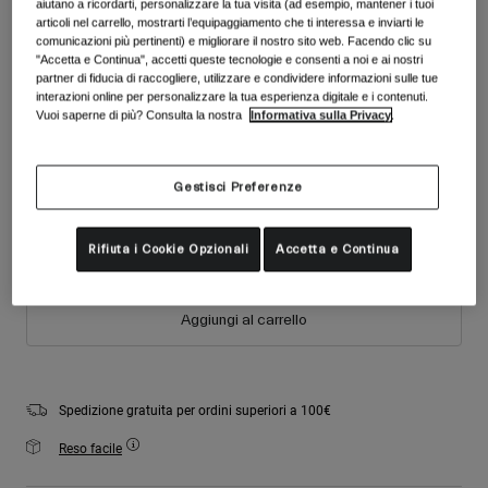
aiutano a ricordarti, personalizzare la tua visita (ad esempio, mantener i tuoi
Accessori
Vedi tutto
articoli nel carrello, mostrarti l’equipaggiamento che ti interessa e inviarti le
Colore -
Nero opaco
comunicazioni più pertinenti) e migliorare il nostro sito web. Facendo clic su
Maschere
"Accetta e Continua", accetti queste tecnologie e consenti a noi e ai nostri
partner di fiducia di raccogliere, utilizzare e condividere informazioni sulle tue
Guanti
interazioni online per personalizzare la tua esperienza digitale e i contenuti.
Utilizzo
Vuoi saperne di più? Consulta la nostra
Informativa sulla Privacy
.
Ricambi
selezionato
Vedi tutto
All Mountain
Taglia
Tabella taglie
Gestisci Preferenze
Backcountry
Freestyle
S
M
L
XL
Rifiuta i Cookie Opzionali
Accetta e Continua
Sci Gara
Vedi tutto
Aggiungi al carrello
Spedizione gratuita per ordini superiori a 100€
Reso facile