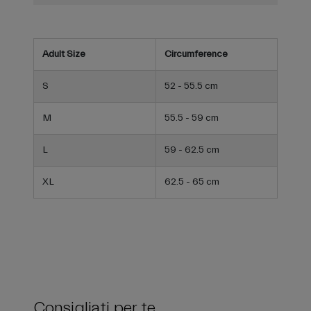
Adult Size
Circumference
S
52 - 55.5 cm
M
55.5 - 59 cm
L
59 - 62.5 cm
XL
62.5 - 65 cm
Consigliati per te