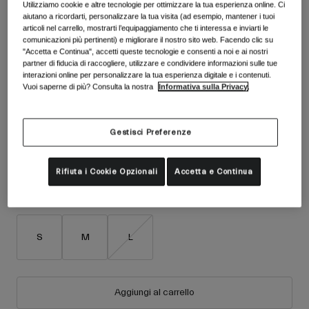
Accessori
Utilizziamo cookie e altre tecnologie per ottimizzare la tua esperienza online. Ci
Colore -
Arancione
Vedi tutto
aiutano a ricordarti, personalizzare la tua visita (ad esempio, mantener i tuoi
articoli nel carrello, mostrarti l’equipaggiamento che ti interessa e inviarti le
Maschere
comunicazioni più pertinenti) e migliorare il nostro sito web. Facendo clic su
"Accetta e Continua", accetti queste tecnologie e consenti a noi e ai nostri
Guanti
partner di fiducia di raccogliere, utilizzare e condividere informazioni sulle tue
Utilizzo
interazioni online per personalizzare la tua esperienza digitale e i contenuti.
Ricambi
Vuoi saperne di più? Consulta la nostra
Informativa sulla Privacy
.
Vedi tutto
All Mountain
Backcountry
seleziona
Gestisci Preferenze
Freestyle
Sci Gara
Rifiuta i Cookie Opzionali
Accetta e Continua
Vedi tutto
Taglia
Tabella taglie
S
M
L
Aggiungi al carrello