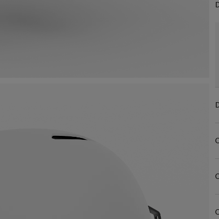
D
D
C
C
C