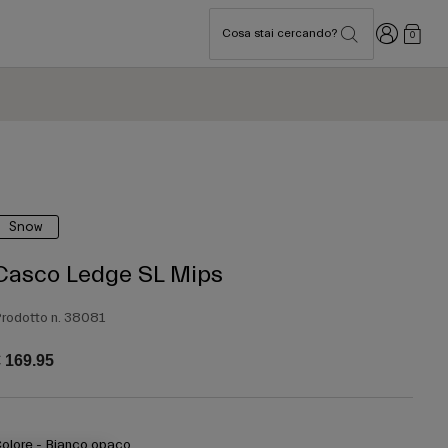
Accedi
Cosa stai cercando?
0
Snow
Casco Ledge SL Mips
rodotto n.
38081
 169.95
olore -
Bianco opaco