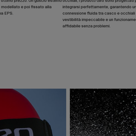
n ottimo prezzo. Un guscio esterno
occhiali, i prodotti Giro sono progettati 
 modellato e poi fissato alla
integrarsi perfettamente, garantendo u
ma EPS.
connessione fluida tra casco e occhiali
vestibilità impeccabile e un funzionam
affidabile senza problemi.