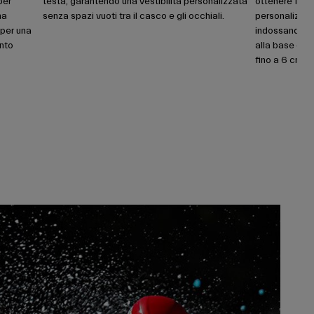
per
testa, garantendo una vestibilità personalizzata
ottenere facil
na
senza spazi vuoti tra il casco e gli occhiali.
personalizzat
 per una
indossando i
ento
alla base del
fino a 6 cm, 