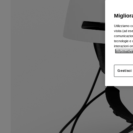
Miglior
Utilizziamo c
visita (ad ese
comunicazioni
tecnologie e c
interazioni o
Informativa
Gestisci