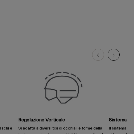
Regolazione Verticale
Sistema di 
aschi e
Si adatta a diversi tipi di occhiali e forme della
Il sistema di