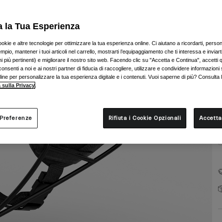
a la Tua Esperienza
ookie e altre tecnologie per ottimizzare la tua esperienza online. Ci aiutano a ricordarti, person
mpio, mantener i tuoi articoli nel carrello, mostrarti l’equipaggiamento che ti interessa e inviarti
 più pertinenti) e migliorare il nostro sito web. Facendo clic su "Accetta e Continua", accetti 
T
onsenti a noi e ai nostri partner di fiducia di raccogliere, utilizzare e condividere informazioni 
nline per personalizzare la tua esperienza digitale e i contenuti. Vuoi saperne di più? Consulta 
 sulla Privacy
.
 Preferenze
Rifiuta i Cookie Opzionali
Accetta