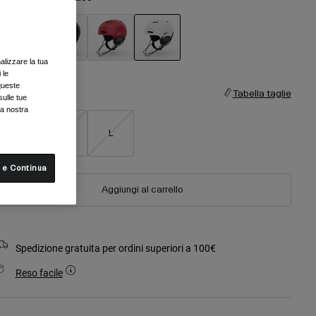
alizzare la tua
selezionato
 le
queste
aglia
Tabella taglie
sulle tue
la nostra
S
M
L
 e Continua
Aggiungi al carrello
Spedizione gratuita per ordini superiori a 100€
Reso facile