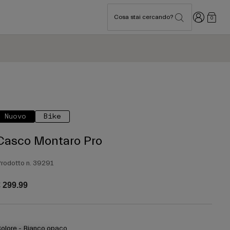
Accedi
Cosa stai cercando?
0
Nuovo
Bike
Casco Montaro Pro
rodotto n.
39291
 299.99
olore -
Bianco opaco