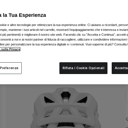
a la Tua Esperienza
ookie e altre tecnologie per ottimizzare la tua esperienza online. Ci aiutano a ricordarti, person
mpio, mantener i tuoi articoli nel carrello, mostrarti l’equipaggiamento che ti interessa e inviarti
 più pertinenti) e migliorare il nostro sito web. Facendo clic su "Accetta e Continua", accetti 
onsenti a noi e ai nostri partner di fiducia di raccogliere, utilizzare e condividere informazioni 
nline per personalizzare la tua esperienza digitale e i contenuti. Vuoi saperne di più? Consulta 
 sulla Privacy
.
T
 Preferenze
Rifiuta i Cookie Opzionali
Accetta