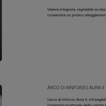
Visiera integrata, regolabile su d
consentire un pratico alloggiament
ARCO DI RINFORZO AURA II
L’arco di rinforzo Aura II, infrangib
l’integrità strutturale della calot