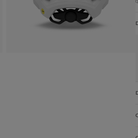
D
D
C