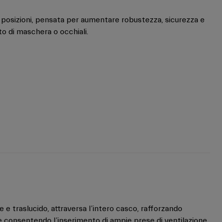
ue posizioni, pensata per aumentare robustezza, sicurezza e
o di maschera o occhiali.
ile e traslucido, attraversa l’intero casco, rafforzando
ta e consentendo l’inserimento di ampie prese di ventilazione,