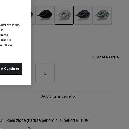
alizzare la tua
selezionato
 le
queste
sulle tue
la nostra
aglia
Tabella taglie
 e Continua
S
M
L
Aggiungi al carrello
Spedizione gratuita per ordini superiori a 100€