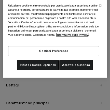
Spedizione gratuita per ordini superiori a 100€
Utilizziamo cookie e altre tecnologie per ottimizzare la tua esperienza online. Ci
aiutano a ricordarti, personalizzare la tua visita (ad esempio, mantener i tuoi
Reso facile
articoli nel carrello, mostrarti l’equipaggiamento che ti interessa e inviarti le
comunicazioni più pertinenti) e migliorare il nostro sito web. Facendo clic su
"Accetta e Continua", accetti queste tecnologie e consenti a noi e ai nostri
partner di fiducia di raccogliere, utilizzare e condividere informazioni sulle tue
Descrizione
interazioni online per personalizzare la tua esperienza digitale e i contenuti.
Vuoi saperne di più? Consulta la nostra
Informativa sulla Privacy
.
Prestazioni e protezione top. Con un'estetica aggressiva
Gestisci Preferenze
abbinata ad una guida aggressiva, il Montaro Pro offre la
Spherical Technology, la certificazione NTA e una lista di
caratteristiche premium, per soddisfare tutte le richieste dei
Rifiuta i Cookie Opzionali
Accetta e Continua
rider.
Dettagli
Caratteristiche principali