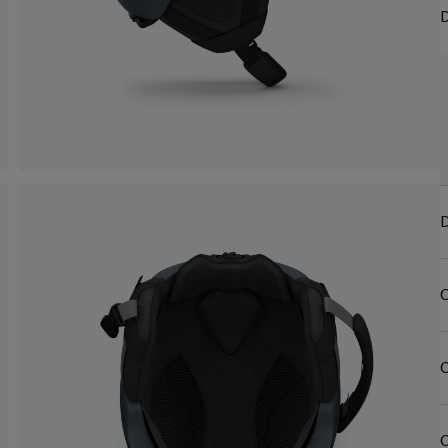
D
D
C
C
C