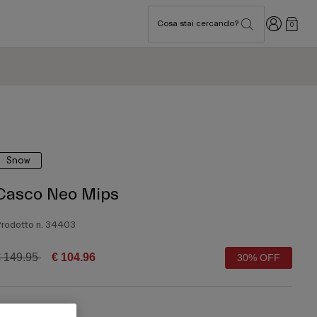
Accedi
Cosa stai cercando?
0
Snow
Casco Neo Mips
rodotto n.
34403
rice reduced from
to
 149.95
€ 104.96
30% OFF