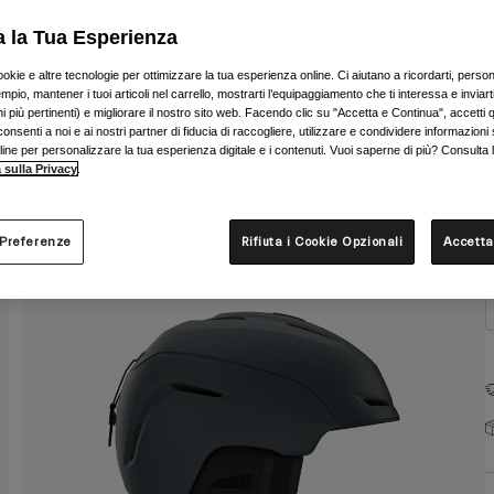
C
a la Tua Esperienza
ookie e altre tecnologie per ottimizzare la tua esperienza online. Ci aiutano a ricordarti, person
mpio, mantener i tuoi articoli nel carrello, mostrarti l’equipaggiamento che ti interessa e inviarti
 più pertinenti) e migliorare il nostro sito web. Facendo clic su "Accetta e Continua", accetti 
onsenti a noi e ai nostri partner di fiducia di raccogliere, utilizzare e condividere informazioni 
nline per personalizzare la tua esperienza digitale e i contenuti. Vuoi saperne di più? Consulta 
T
 sulla Privacy
.
 Preferenze
Rifiuta i Cookie Opzionali
Accetta