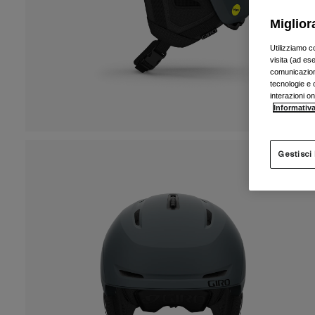
Miglior
Utilizziamo c
visita (ad ese
comunicazioni
tecnologie e c
interazioni o
Informativa
Gestisci