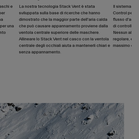
aschi e
La nostra tecnologia Stack Vent è stata
Il sistema di 
per
sviluppata sulla base di ricerche che hanno
Control perme
na
dimostrato che la maggior parte dell'aria calda
flusso d'aria
 per una
che può causare appannamento proviene dalla
di controllo p
ento
ventola centrale superiore delle maschere.
Nessun altro 
Allineare lo Stack Vent nel casco con la ventola
regolare, e ne
centrale degli occhiali aiuta a mantenerli chiari e
massimo comf
senza appannamento.