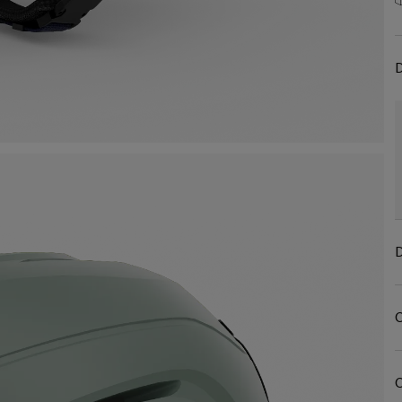
D
D
C
C