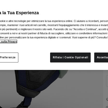
a la Tua Esperienza
ookie e altre tecnologie per ottimizzare la tua esperienza online. Ci aiutano a ricordarti, person
mpio, mantener i tuoi articoli nel carrello, mostrarti l’equipaggiamento che ti interessa e inviarti
 più pertinenti) e migliorare il nostro sito web. Facendo clic su "Accetta e Continua", accetti 
onsenti a noi e ai nostri partner di fiducia di raccogliere, utilizzare e condividere informazioni 
nline per personalizzare la tua esperienza digitale e i contenuti. Vuoi saperne di più? Consulta 
 sulla Privacy
.
T
 Preferenze
Rifiuta i Cookie Opzionali
Accetta