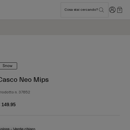
Accedi
Cosa stai cercando?
0
Snow
Casco Neo Mips
rodotto n.
37852
 149.95
olore -
Verde chiaro