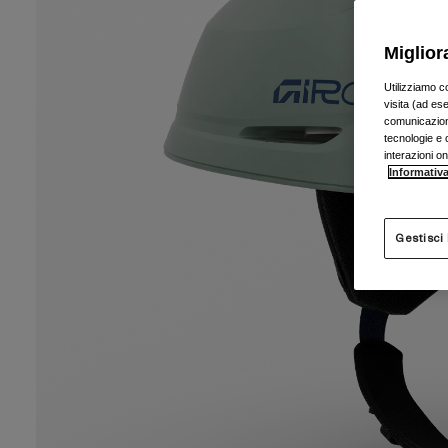
Miglior
Utilizziamo c
visita (ad ese
comunicazioni
tecnologie e c
interazioni o
Informativa
Gestisci