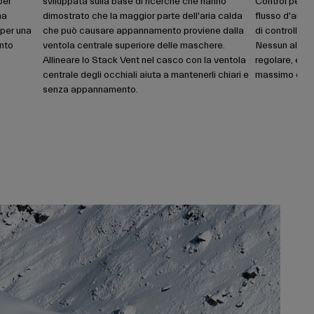
per
sviluppata sulla base di ricerche che hanno
Control perme
na
dimostrato che la maggior parte dell'aria calda
flusso d'aria
 per una
che può causare appannamento proviene dalla
di controllo p
ento
ventola centrale superiore delle maschere.
Nessun altro 
Allineare lo Stack Vent nel casco con la ventola
regolare, e ne
centrale degli occhiali aiuta a mantenerli chiari e
massimo comf
senza appannamento.