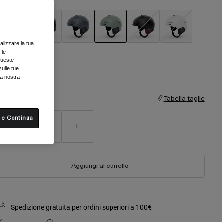
alizzare la tua
selezionato
 le
queste
sulle tue
la nostra
aglia
Tabella taglie
 e Continua
S
M
L
Aggiungi al carrello
Spedizione gratuita per ordini superiori a 100€