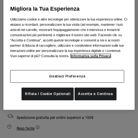
Accessori
Vedi tutto
Migliora la Tua Esperienza
Colore -
Nero opaco/Grigio scuro
Maschere
Utilizziamo cookie e altre tecnologie per ottimizzare la tua esperienza online. Ci
aiutano a ricordarti, personalizzare la tua visita (ad esempio, mantener i tuoi
Guanti
articoli nel carrello, mostrarti l’equipaggiamento che ti interessa e inviarti le
Utilizzo
Ricambi
comunicazioni più pertinenti) e migliorare il nostro sito web. Facendo clic su
selezionato
"Accetta e Continua", accetti queste tecnologie e consenti a noi e ai nostri
Vedi tutto
All Mountain
partner di fiducia di raccogliere, utilizzare e condividere informazioni sulle tue
Taglia
Tabella taglie
interazioni online per personalizzare la tua esperienza digitale e i contenuti.
Backcountry
Vuoi saperne di più? Consulta la nostra
Informativa sulla Privacy
.
Freestyle
S
M
Sci Gara
Gestisci Preferenze
Vedi tutto
Aggiungi al carrello
Rifiuta i Cookie Opzionali
Accetta e Continua
Spedizione gratuita per ordini superiori a 100€
Reso facile