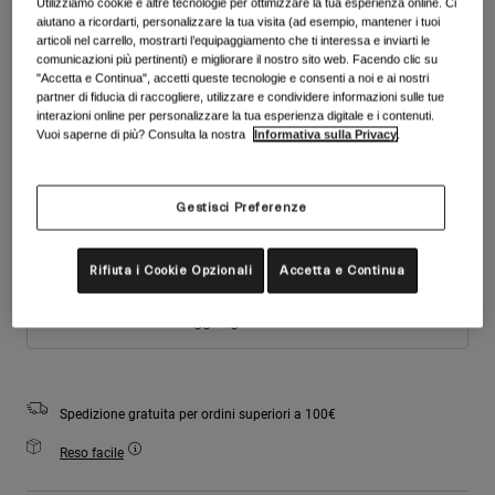
Utilizziamo cookie e altre tecnologie per ottimizzare la tua esperienza online. Ci
Accessori
Colore -
Stone Pearl
Vedi tutto
aiutano a ricordarti, personalizzare la tua visita (ad esempio, mantener i tuoi
articoli nel carrello, mostrarti l’equipaggiamento che ti interessa e inviarti le
Maschere
comunicazioni più pertinenti) e migliorare il nostro sito web. Facendo clic su
"Accetta e Continua", accetti queste tecnologie e consenti a noi e ai nostri
Guanti
partner di fiducia di raccogliere, utilizzare e condividere informazioni sulle tue
Utilizzo
interazioni online per personalizzare la tua esperienza digitale e i contenuti.
Ricambi
selezionato
Vuoi saperne di più? Consulta la nostra
Informativa sulla Privacy
.
Vedi tutto
All Mountain
Taglia
Tabella taglie
Backcountry
Gestisci Preferenze
Freestyle
S
M
Sci Gara
Rifiuta i Cookie Opzionali
Accetta e Continua
Vedi tutto
Aggiungi al carrello
Spedizione gratuita per ordini superiori a 100€
Reso facile