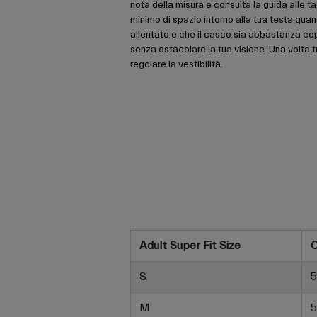
nota della misura e consulta la guida alle ta
minimo di spazio intorno alla tua testa quan
allentato e che il casco sia abbastanza co
senza ostacolare la tua visione. Una volta tr
regolare la vestibilità.
Adult Super Fit Size
C
S
5
M
5