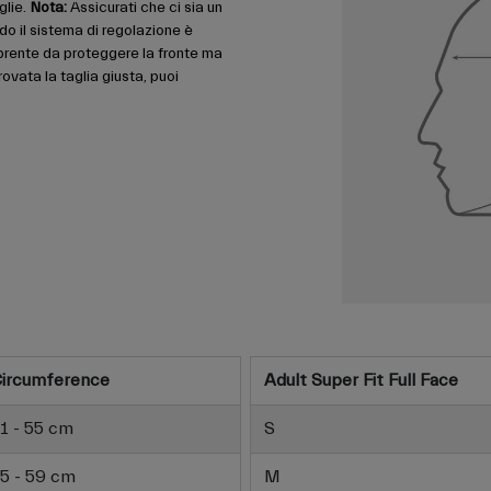
glie.
Nota:
Assicurati che ci sia un
do il sistema di regolazione è
prente da proteggere la fronte ma
ovata la taglia giusta, puoi
ircumference
Adult Super Fit Full Face
1 - 55 cm
S
5 - 59 cm
M