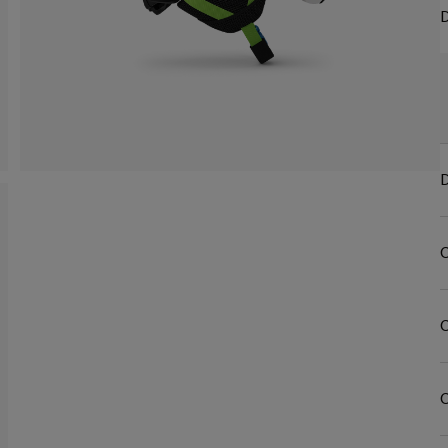
D
D
C
C
C