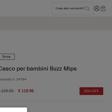
Accedi
Cosa stai cercando?
0
Snow
Casco per bambini Buzz Mips
rodotto n.
34784
rice reduced from
to
 159.95
€ 119.96
25% OFF