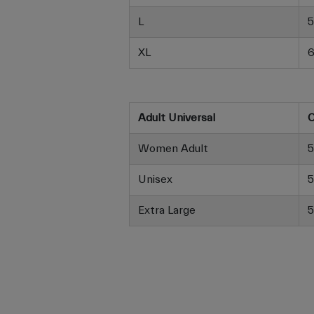
L
5
XL
6
Adult Universal
C
Women Adult
5
Unisex
5
Extra Large
5