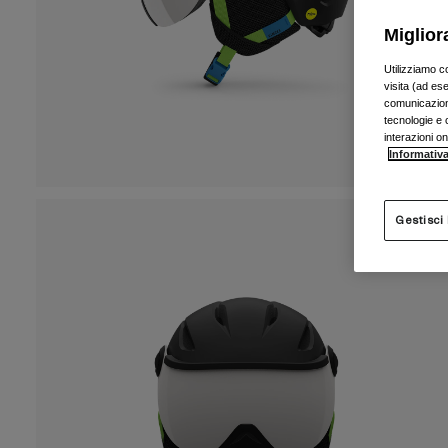
Miglior
Utilizziamo c
visita (ad ese
comunicazioni
tecnologie e c
interazioni o
Informativa
Gestisci