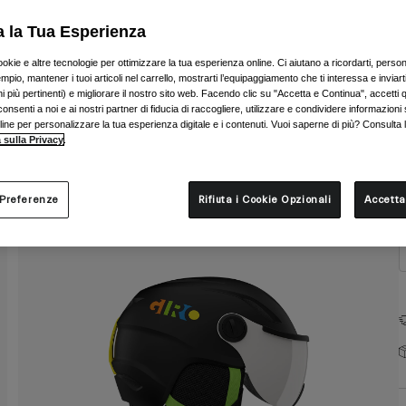
C
a la Tua Esperienza
ookie e altre tecnologie per ottimizzare la tua esperienza online. Ci aiutano a ricordarti, person
mpio, mantener i tuoi articoli nel carrello, mostrarti l’equipaggiamento che ti interessa e inviarti
 più pertinenti) e migliorare il nostro sito web. Facendo clic su "Accetta e Continua", accetti 
onsenti a noi e ai nostri partner di fiducia di raccogliere, utilizzare e condividere informazioni 
nline per personalizzare la tua esperienza digitale e i contenuti. Vuoi saperne di più? Consulta 
T
 sulla Privacy
.
 Preferenze
Rifiuta i Cookie Opzionali
Accetta