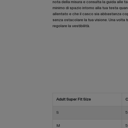
nota della misura e consulta la guida alle ta
minimo di spazio intorno alla tua testa quan
allentato e che il casco sia abbastanza co
senza ostacolare la tua visione. Una volta tr
regolare la vestibilità.
Adult Super Fit Size
C
S
5
M
5