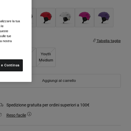
olore -
Blu
alizzare la tua
 le
selezionato
queste
sulle tue
aglia
Tabella taglie
la nostra
Youth X-
Youth
Youth
Small
Small
Medium
 e Continua
Aggiungi al carrello
Spedizione gratuita per ordini superiori a 100€
Reso facile