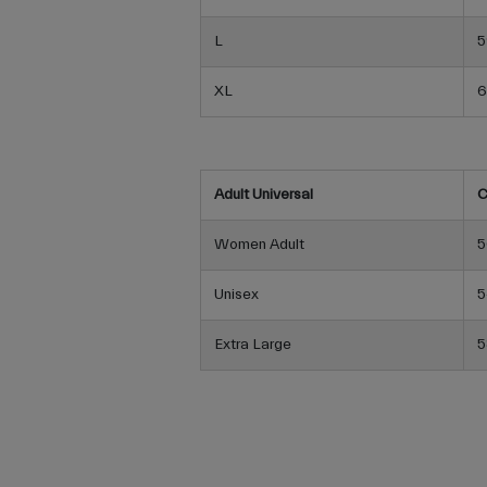
L
5
XL
6
Adult Universal
C
Women Adult
5
Unisex
5
Extra Large
5