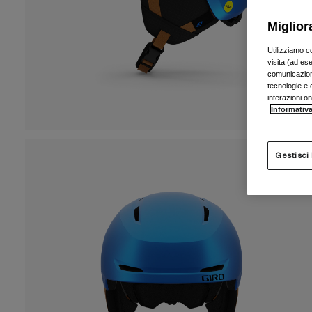
Miglior
Utilizziamo c
visita (ad ese
comunicazioni
tecnologie e c
interazioni o
Informativa
Gestisci