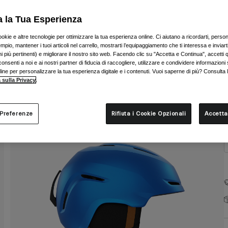
C
a la Tua Esperienza
ookie e altre tecnologie per ottimizzare la tua esperienza online. Ci aiutano a ricordarti, person
mpio, mantener i tuoi articoli nel carrello, mostrarti l’equipaggiamento che ti interessa e inviarti
 più pertinenti) e migliorare il nostro sito web. Facendo clic su "Accetta e Continua", accetti 
onsenti a noi e ai nostri partner di fiducia di raccogliere, utilizzare e condividere informazioni 
T
nline per personalizzare la tua esperienza digitale e i contenuti. Vuoi saperne di più? Consulta 
 sulla Privacy
.
 Preferenze
Rifiuta i Cookie Opzionali
Accetta