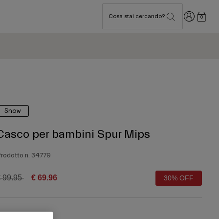
Accedi
Cosa stai cercando?
0
Snow
Casco per bambini Spur Mips
rodotto n.
34779
rice reduced from
to
 99.95
€ 69.96
30% OFF