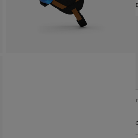
D
D
C