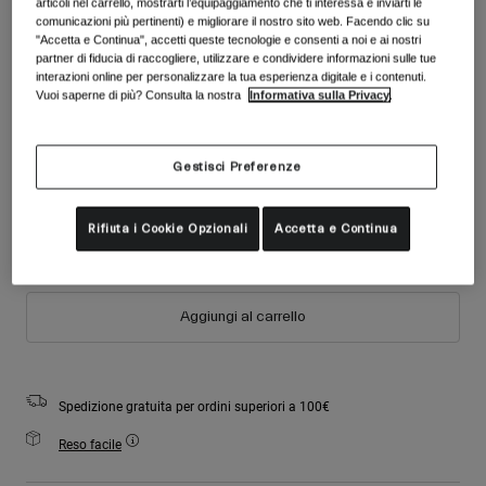
articoli nel carrello, mostrarti l’equipaggiamento che ti interessa e inviarti le
Accessori
Colore -
Bianco opaco
Vedi tutto
comunicazioni più pertinenti) e migliorare il nostro sito web. Facendo clic su
"Accetta e Continua", accetti queste tecnologie e consenti a noi e ai nostri
Maschere
partner di fiducia di raccogliere, utilizzare e condividere informazioni sulle tue
interazioni online per personalizzare la tua esperienza digitale e i contenuti.
Guanti
Vuoi saperne di più? Consulta la nostra
Informativa sulla Privacy
.
Utilizzo
Ricambi
selezionato
Vedi tutto
All Mountain
Gestisci Preferenze
Taglia
Tabella taglie
Backcountry
Freestyle
S
M
Rifiuta i Cookie Opzionali
Accetta e Continua
Sci Gara
Vedi tutto
Aggiungi al carrello
Spedizione gratuita per ordini superiori a 100€
Reso facile