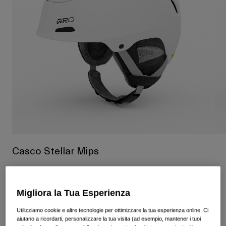
Vedi tutto
Scarpe
Maschere
Scarpe da Strada
Scarpe da MTB
Sci
Scarpe da Gravel
Snowboard
Vedi tutto
Con lenti intercambiabili
Donna
Lenti di ricambio
Abbigliamento
Vedi tutto
Casco Stellar Mips
Abbigliamento da Strada
Prodotto n.
37848
Abbigliamento da MTB
Bambino
Vedi tutto
Migliora la Tua Esperienza
€ 299.95
Caschi
Utilizziamo cookie e altre tecnologie per ottimizzare la tua esperienza online. Ci
aiutano a ricordarti, personalizzare la tua visita (ad esempio, mantener i tuoi
Maschere