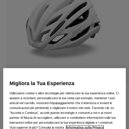
Vedi tutto
Scarpe
Maschere
Scarpe da Strada
Scarpe da MTB
Sci
Scarpe da Gravel
Snowboard
Vedi tutto
Con lenti intercambiabili
Donna
Lenti di ricambio
Abbigliamento
Vedi tutto
Migliora la Tua Esperienza
Abbigliamento da Strada
Casco Syntax Mips
Utilizziamo cookie e altre tecnologie per ottimizzare la tua esperienza online. Ci
aiutano a ricordarti, personalizzare la tua visita (ad esempio, mantener i tuoi
Abbigliamento da MTB
articoli nel carrello, mostrarti l’equipaggiamento che ti interessa e inviarti le
Bambino
Prodotto n.
39370
Vedi tutto
comunicazioni più pertinenti) e migliorare il nostro sito web. Facendo clic su
"Accetta e Continua", accetti queste tecnologie e consenti a noi e ai nostri
€ 159.99
Caschi
partner di fiducia di raccogliere, utilizzare e condividere informazioni sulle tue
interazioni online per personalizzare la tua esperienza digitale e i contenuti.
Maschere
Vuoi saperne di più? Consulta la nostra
Informativa sulla Privacy
.