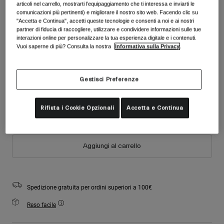
Accessori
articoli nel carrello, mostrarti l’equipaggiamento che ti interessa e inviarti le
Colore -
Bianco opaco
Vedi tutto
comunicazioni più pertinenti) e migliorare il nostro sito web. Facendo clic su
"Accetta e Continua", accetti queste tecnologie e consenti a noi e ai nostri
Maschere
partner di fiducia di raccogliere, utilizzare e condividere informazioni sulle tue
interazioni online per personalizzare la tua esperienza digitale e i contenuti.
Guanti
Vuoi saperne di più? Consulta la nostra
Informativa sulla Privacy
.
Utilizzo
Ricambi
selezionato
Vedi tutto
All Mountain
Taglia
Tabella taglie
Gestisci Preferenze
Backcountry
Freestyle
S
M
Rifiuta i Cookie Opzionali
Accetta e Continua
Sci Gara
Vedi tutto
Aggiungi al carrello
Spedizione gratuita per ordini superiori a 100€
Reso facile