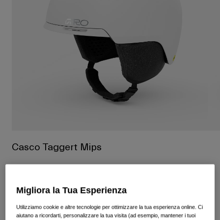
Vedi tutto
Scarpe
Maschere
Scarpe da Strada
Scarpe da MTB
Sci
Scarpe da Gravel
Snowboard
Vedi tutto
Con lenti intercambiabili
Donna
Lenti di ricambio
Abbigliamento
Vedi tutto
Casco Taggert Mips
Abbigliamento da Strada
Prodotto n.
37845
Abbigliamento da MTB
Bambino
Vedi tutto
€ 149.95
Migliora la Tua Esperienza
Caschi
Utilizziamo cookie e altre tecnologie per ottimizzare la tua esperienza online. Ci
Maschere
aiutano a ricordarti, personalizzare la tua visita (ad esempio, mantener i tuoi