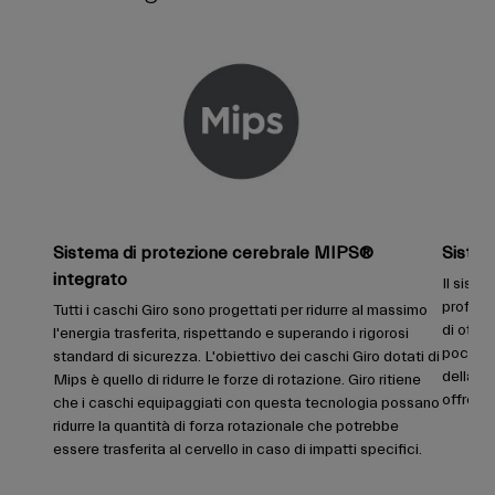
Sistema di protezione cerebrale MIPS®
Sistem
integrato
Il siste
profilo 
Tutti i caschi Giro sono progettati per ridurre al massimo
di otten
l'energia trasferita, rispettando e superando i rigorosi
pochi s
standard di sicurezza. L'obiettivo dei caschi Giro dotati di
della m
Mips è quello di ridurre le forze di rotazione. Giro ritiene
offrend
che i caschi equipaggiati con questa tecnologia possano
ridurre la quantità di forza rotazionale che potrebbe
essere trasferita al cervello in caso di impatti specifici.