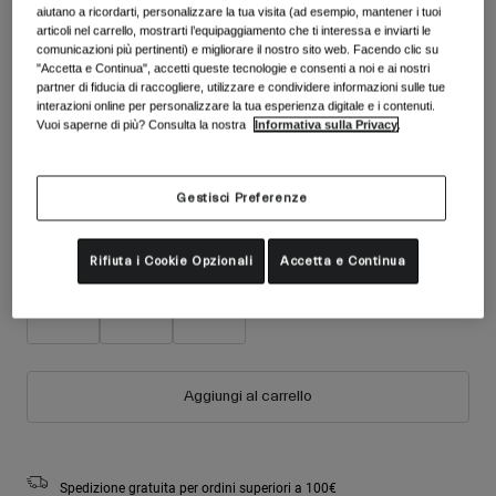
Accessori
aiutano a ricordarti, personalizzare la tua visita (ad esempio, mantener i tuoi
Colore -
Black/Multi
Vedi tutto
articoli nel carrello, mostrarti l’equipaggiamento che ti interessa e inviarti le
comunicazioni più pertinenti) e migliorare il nostro sito web. Facendo clic su
Maschere
"Accetta e Continua", accetti queste tecnologie e consenti a noi e ai nostri
partner di fiducia di raccogliere, utilizzare e condividere informazioni sulle tue
Guanti
interazioni online per personalizzare la tua esperienza digitale e i contenuti.
Utilizzo
Ricambi
Vuoi saperne di più? Consulta la nostra
Informativa sulla Privacy
.
selezionato
Vedi tutto
All Mountain
Backcountry
Gestisci Preferenze
Freestyle
Taglia
Tabella taglie
Rifiuta i Cookie Opzionali
Accetta e Continua
Sci Gara
Vedi tutto
S
M
L
Aggiungi al carrello
Spedizione gratuita per ordini superiori a 100€