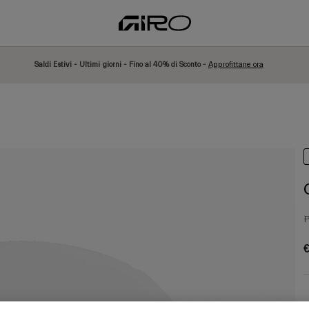
Saldi Estivi - Ultimi giorni - Fino al 40% di Sconto -
Approfittane ora
P
€
C