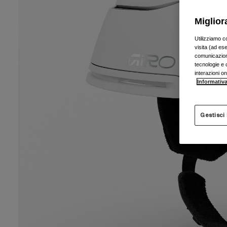
Miglior
Utilizziamo c
visita (ad ese
comunicazioni
tecnologie e c
interazioni o
Informativa
Gestisci