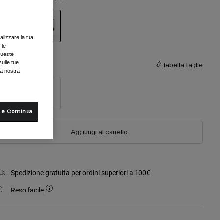
alizzare la tua
 le
selezionato
queste
sulle tue
aglia
Tabella taglie
la nostra
S
M
 e Continua
Aggiungi al carrello
Spedizione gratuita per ordini superiori a 100€
Reso facile