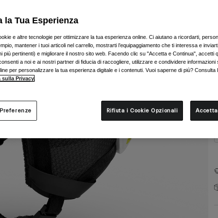
a la Tua Esperienza
ookie e altre tecnologie per ottimizzare la tua esperienza online. Ci aiutano a ricordarti, person
mpio, mantener i tuoi articoli nel carrello, mostrarti l’equipaggiamento che ti interessa e inviarti
 più pertinenti) e migliorare il nostro sito web. Facendo clic su "Accetta e Continua", accetti 
onsenti a noi e ai nostri partner di fiducia di raccogliere, utilizzare e condividere informazioni 
T
nline per personalizzare la tua esperienza digitale e i contenuti. Vuoi saperne di più? Consulta 
 sulla Privacy
.
 Preferenze
Rifiuta i Cookie Opzionali
Accetta