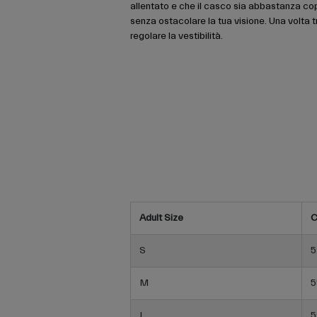
allentato e che il casco sia abbastanza co
senza ostacolare la tua visione. Una volta tr
regolare la vestibilità.
Adult Size
C
S
5
M
5
L
5