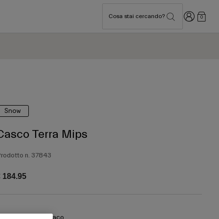
Accedi
Cosa stai cercando?
0
Snow
Casco Terra Mips
rodotto n.
37843
 184.95
olore -
Bianco opaco