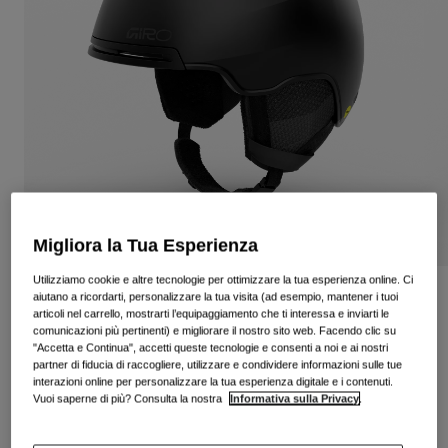
Vedi tutto
Scarpe
Maschere
Scarpe da Strada
Scarpe da MTB
Sci
Scarpe da Gravel
Snowboard
Vedi tutto
Con lenti intercambiabili
Donna
Migliora la Tua Esperienza
Lenti di ricambio
Abbigliamento
Utilizziamo cookie e altre tecnologie per ottimizzare la tua esperienza online. Ci
Vedi tutto
Casco Terra Mips
aiutano a ricordarti, personalizzare la tua visita (ad esempio, mantener i tuoi
Abbigliamento da Strada
articoli nel carrello, mostrarti l’equipaggiamento che ti interessa e inviarti le
comunicazioni più pertinenti) e migliorare il nostro sito web. Facendo clic su
Prodotto n.
37843
Abbigliamento da MTB
"Accetta e Continua", accetti queste tecnologie e consenti a noi e ai nostri
Bambino
partner di fiducia di raccogliere, utilizzare e condividere informazioni sulle tue
Vedi tutto
€ 184.95
interazioni online per personalizzare la tua esperienza digitale e i contenuti.
Vuoi saperne di più? Consulta la nostra
Informativa sulla Privacy
.
Caschi
Maschere