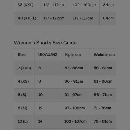
38 (XXL)
112 - 117cm
104 - 109cm
84cm
40 (XXXL)
117 - 122cm
112 - 117cm
84cm
Women's Shorts Size Guide
Size
UK/AU/NZ
Hip in cm
Waist in cm
Hip i
2 (XXS)
6
81 - 86cm
56 - 61cm
32 -
4 (XS)
8
86 - 91cm
61 - 66cm
34 -
6 (S)
10
91 - 97cm
66 - 71cm
36 -
8 (M)
12
97 - 102cm
71 - 76cm
26 -
10 (L)
14
102 - 107cm
76 - 81cm
40 -