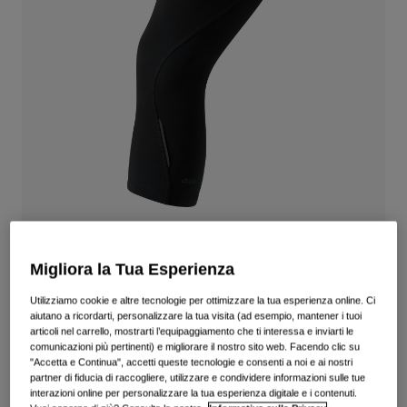
Vedi tutto
Scarpe
Maschere
Scarpe da Strada
Scarpe da MTB
Sci
Scarpe da Gravel
Snowboard
Vedi tutto
Con lenti intercambiabili
Donna
Lenti di ricambio
Abbigliamento
Vedi tutto
Migliora la Tua Esperienza
Gambale termico
Abbigliamento da Strada
Utilizziamo cookie e altre tecnologie per ottimizzare la tua esperienza online. Ci
Prodotto n.
38963
Abbigliamento da MTB
aiutano a ricordarti, personalizzare la tua visita (ad esempio, mantener i tuoi
Bambino
articoli nel carrello, mostrarti l’equipaggiamento che ti interessa e inviarti le
Vedi tutto
comunicazioni più pertinenti) e migliorare il nostro sito web. Facendo clic su
€ 74.99
"Accetta e Continua", accetti queste tecnologie e consenti a noi e ai nostri
Caschi
partner di fiducia di raccogliere, utilizzare e condividere informazioni sulle tue
interazioni online per personalizzare la tua esperienza digitale e i contenuti.
Maschere