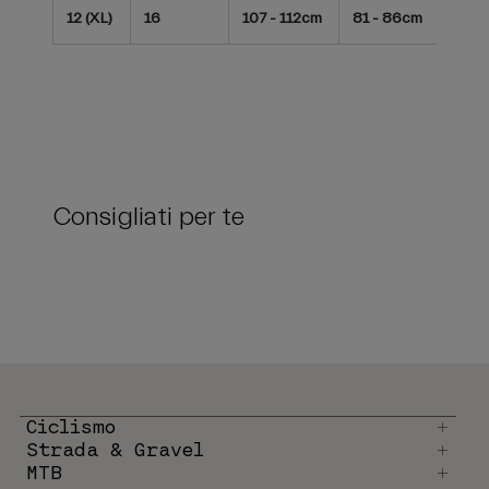
12 (XL)
16
107 - 112cm
81 - 86cm
42 -
Consigliati per te
Ciclismo
Strada & Gravel
MTB