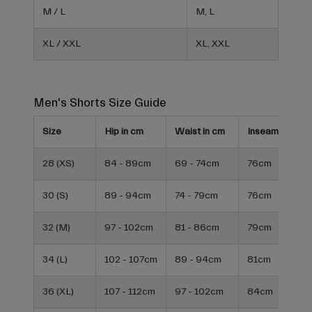
M / L
M, L
XL / XXL
XL, XXL
Men's Shorts Size Guide
Size
Hip in cm
Waist in cm
Inseam in cm
28 (XS)
84 - 89cm
69 - 74cm
76cm
30 (S)
89 - 94cm
74 - 79cm
76cm
32 (M)
97 - 102cm
81 - 86cm
79cm
34 (L)
102 - 107cm
89 - 94cm
81cm
36 (XL)
107 - 112cm
97 - 102cm
84cm