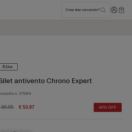
Accedi
Cosa stai cercando?
0
Bike
Gilet antivento Chrono Expert
rodotto n.
37584
rice reduced from
to
 89.95
€ 53.97
40% OFF