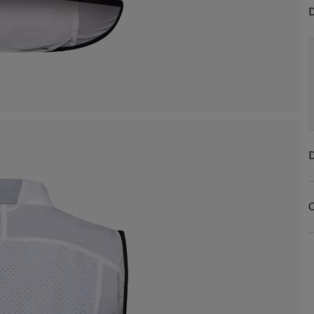
D
D
C