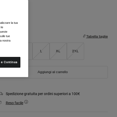
olore -
Bianco
alizzare la tua
selezionato
 le
queste
sulle tue
aglia
Tabella taglie
la nostra
S
M
L
XL
2XL
 e Continua
Aggiungi al carrello
Spedizione gratuita per ordini superiori a 100€
Reso facile