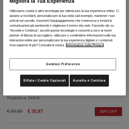
Migliora la Tua Esperienza
Vedi tutto
Utilizziamo cookie e altre tecnologie per ottimizzare la tua esperienza online. Ci
Scarpe
aiutano a ricordarti, personalizzare la tua visita (ad esempio, mantener i tuoi
articoli nel carrello, mostrarti l’equipaggiamento che ti interessa e inviarti le
Maschere
comunicazioni più pertinenti) e migliorare il nostro sito web. Facendo clic su
Scarpe da Strada
"Accetta e Continua", accetti queste tecnologie e consenti a noi e ai nostri
partner di fiducia di raccogliere, utilizzare e condividere informazioni sulle tue
Scarpe da MTB
Sci
interazioni online per personalizzare la tua esperienza digitale e i contenuti.
Scarpe da Gravel
Snowboard
Vuoi saperne di più? Consulta la nostra
Informativa sulla Privacy
.
Vedi tutto
Con lenti intercambiabili
Donna
Gestisci Preferenze
Lenti di ricambio
Abbigliamento
Rifiuta i Cookie Opzionali
Accetta e Continua
Vedi tutto
Guanti Blaze 2.0
Abbigliamento da Strada
Prodotto n.
34979
Abbigliamento da MTB
Bambino
Vedi tutto
Price reduced from
to
€ 59.95
€ 35.97
40% OFF
Caschi
Maschere