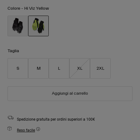
Accessori
Vedi tutto
Colore -
Hi Viz Yellow
Maschere
Guanti
Utilizzo
Ricambi
selezionato
Vedi tutto
All Mountain
Taglia
Backcountry
Freestyle
S
M
L
XL
2XL
Sci Gara
Vedi tutto
Aggiungi al carrello
Spedizione gratuita per ordini superiori a 100€
Reso facile