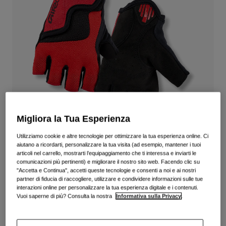
Vedi tutto
Scarpe
Maschere
Scarpe da Strada
Scarpe da MTB
Sci
Scarpe da Gravel
Snowboard
Vedi tutto
Con lenti intercambiabili
Donna
Migliora la Tua Esperienza
Lenti di ricambio
Abbigliamento
Utilizziamo cookie e altre tecnologie per ottimizzare la tua esperienza online. Ci
Vedi tutto
aiutano a ricordarti, personalizzare la tua visita (ad esempio, mantener i tuoi
articoli nel carrello, mostrarti l’equipaggiamento che ti interessa e inviarti le
Abbigliamento da Strada
Guanti Bravo Jr.
comunicazioni più pertinenti) e migliorare il nostro sito web. Facendo clic su
"Accetta e Continua", accetti queste tecnologie e consenti a noi e ai nostri
Abbigliamento da MTB
partner di fiducia di raccogliere, utilizzare e condividere informazioni sulle tue
Bambino
Prodotto n.
39078
interazioni online per personalizzare la tua esperienza digitale e i contenuti.
Vedi tutto
Vuoi saperne di più? Consulta la nostra
Informativa sulla Privacy
.
€ 29.99
Caschi
Maschere