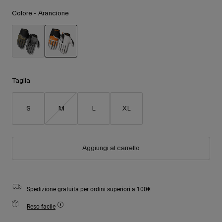
Accessori
Vedi tutto
Colore -
Arancione
Maschere
Guanti
Utilizzo
Ricambi
selezionato
Vedi tutto
All Mountain
Taglia
Backcountry
Freestyle
S
M
L
XL
Sci Gara
Vedi tutto
Aggiungi al carrello
Spedizione gratuita per ordini superiori a 100€
Reso facile