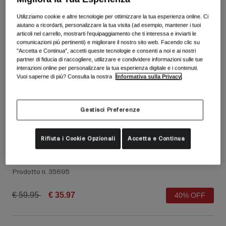
Vedi tutto
Utilizziamo cookie e altre tecnologie per ottimizzare la tua esperienza online. Ci
Scarpe
aiutano a ricordarti, personalizzare la tua visita (ad esempio, mantener i tuoi
articoli nel carrello, mostrarti l’equipaggiamento che ti interessa e inviarti le
Maschere
comunicazioni più pertinenti) e migliorare il nostro sito web. Facendo clic su
Scarpe da Strada
"Accetta e Continua", accetti queste tecnologie e consenti a noi e ai nostri
partner di fiducia di raccogliere, utilizzare e condividere informazioni sulle tue
Scarpe da MTB
Sci
interazioni online per personalizzare la tua esperienza digitale e i contenuti.
Vuoi saperne di più? Consulta la nostra
Informativa sulla Privacy
.
Scarpe da Gravel
Snowboard
Vedi tutto
Con lenti intercambiabili
Donna
Gestisci Preferenze
Lenti di ricambio
Abbigliamento
Rifiuta i Cookie Opzionali
Accetta e Continua
Vedi tutto
Guanti Gnar
Abbigliamento da Strada
Prodotto n.
35695
Abbigliamento da MTB
Bambino
Vedi tutto
Price reduced from
to
€ 59.95
€ 35.97
40% OFF
Caschi
Maschere