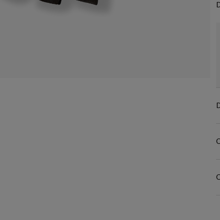
D
D
C
C