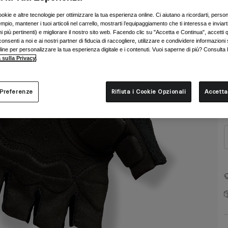
ookie e altre tecnologie per ottimizzare la tua esperienza online. Ci aiutano a ricordarti, person
mpio, mantener i tuoi articoli nel carrello, mostrarti l’equipaggiamento che ti interessa e inviarti
 più pertinenti) e migliorare il nostro sito web. Facendo clic su "Accetta e Continua", accetti 
onsenti a noi e ai nostri partner di fiducia di raccogliere, utilizzare e condividere informazioni 
nline per personalizzare la tua esperienza digitale e i contenuti. Vuoi saperne di più? Consulta 
 sulla Privacy
.
T
 Preferenze
Rifiuta i Cookie Opzionali
Accetta