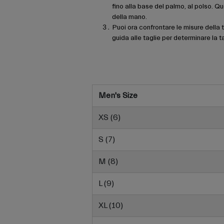
fino alla base del palmo, al polso. Q
della mano.
Puoi ora confrontare le misure della t
guida alle taglie per determinare la t
Men's Size
XS (6)
S (7)
M (8)
L (9)
XL (10)