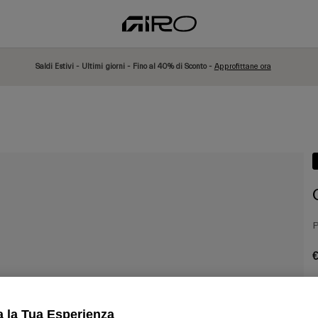
Saldi Estivi - Ultimi giorni - Fino al 40% di Sconto -
Approfittane ora
P
€
a la Tua Esperienza
C