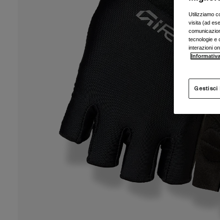
Utilizziamo c
visita (ad ese
comunicazioni
tecnologie e c
interazioni o
Informativa
Gestisci