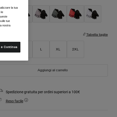
alizzare la tua
 le
queste
sulle tue
selezionato
la nostra
aglia
Tabella taglie
 e Continua
S
M
L
XL
2XL
Aggiungi al carrello
Spedizione gratuita per ordini superiori a 100€
Reso facile