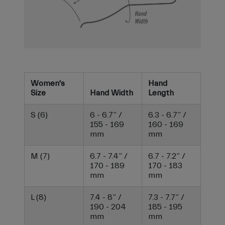
Women's
Hand
Size
Hand Width
Length
S (6)
6 - 6.7” /
6.3 - 6.7” /
155 - 169
160 - 169
mm
mm
M (7)
6.7 - 7.4” /
6.7 - 7.2” /
170 - 189
170 - 183
mm
mm
L (8)
7.4 - 8” /
7.3 - 7.7” /
190 - 204
185 - 195
mm
mm