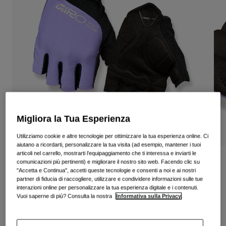
Vedi tutto
Scarpe
Maschere
Scarpe da Strada
Scarpe da MTB
Sci
Scarpe da Gravel
Snowboard
Vedi tutto
Con lenti intercambiabili
Donna
Migliora la Tua Esperienza
Lenti di ricambio
Abbigliamento
Utilizziamo cookie e altre tecnologie per ottimizzare la tua esperienza online. Ci
Vedi tutto
aiutano a ricordarti, personalizzare la tua visita (ad esempio, mantener i tuoi
articoli nel carrello, mostrarti l’equipaggiamento che ti interessa e inviarti le
Abbigliamento da Strada
Guanti Jag'ette da donna
comunicazioni più pertinenti) e migliorare il nostro sito web. Facendo clic su
"Accetta e Continua", accetti queste tecnologie e consenti a noi e ai nostri
Abbigliamento da MTB
partner di fiducia di raccogliere, utilizzare e condividere informazioni sulle tue
Bambino
Prodotto n.
39079
interazioni online per personalizzare la tua esperienza digitale e i contenuti.
Vedi tutto
Vuoi saperne di più? Consulta la nostra
Informativa sulla Privacy
.
€ 27.99
Caschi
Maschere