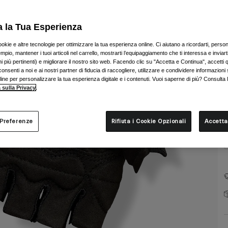
a la Tua Esperienza
ookie e altre tecnologie per ottimizzare la tua esperienza online. Ci aiutano a ricordarti, person
mpio, mantener i tuoi articoli nel carrello, mostrarti l’equipaggiamento che ti interessa e inviarti
 più pertinenti) e migliorare il nostro sito web. Facendo clic su "Accetta e Continua", accetti 
T
onsenti a noi e ai nostri partner di fiducia di raccogliere, utilizzare e condividere informazioni 
nline per personalizzare la tua esperienza digitale e i contenuti. Vuoi saperne di più? Consulta 
 sulla Privacy
.
 Preferenze
Rifiuta i Cookie Opzionali
Accetta