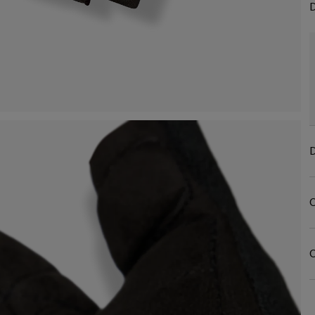
D
D
C
C