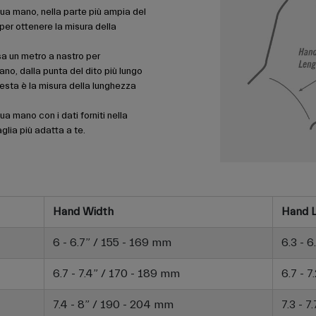
 tua mano, nella parte più ampia del
er ottenere la misura della
a un metro a nastro per
no, dalla punta del dito più lungo
uesta è la misura della lunghezza
ua mano con i dati forniti nella
aglia più adatta a te.
Hand Width
Hand 
6 - 6.7” / 155 - 169 mm
6.3 - 
6.7 - 7.4” / 170 - 189 mm
6.7 - 
7.4 - 8” / 190 - 204 mm
7.3 - 