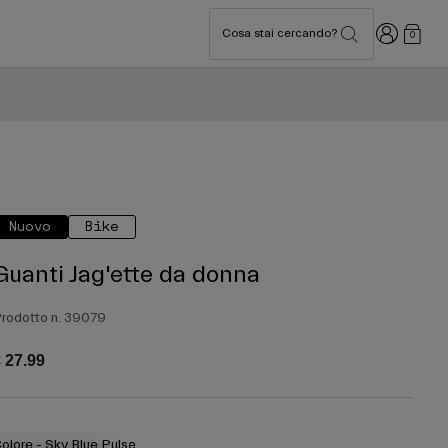
Accedi
Cosa stai cercando?
0
Nuovo
Bike
Guanti Jag'ette da donna
rodotto n.
39079
 27.99
olore -
Sky Blue Pulse