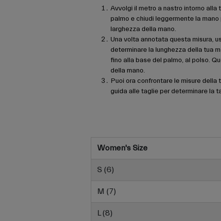
Avvolgi il metro a nastro intorno alla
palmo e chiudi leggermente la mano p
larghezza della mano.
Una volta annotata questa misura, us
determinare la lunghezza della tua ma
fino alla base del palmo, al polso. Q
della mano.
Puoi ora confrontare le misure della t
guida alle taglie per determinare la t
Women's Size
S (6)
M (7)
L (8)