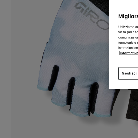
Miglior
Utilizziamo c
visita (ad ese
comunicazioni
tecnologie e c
interazioni o
Informativa
Gestisci