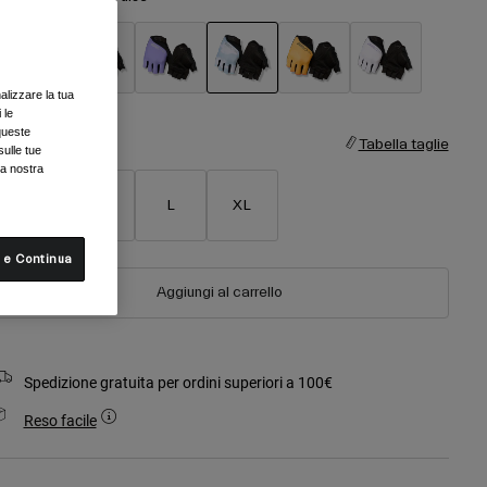
alizzare la tua
selezionato
 le
queste
aglia
Tabella taglie
sulle tue
la nostra
S
M
L
XL
 e Continua
Aggiungi al carrello
Spedizione gratuita per ordini superiori a 100€
Reso facile