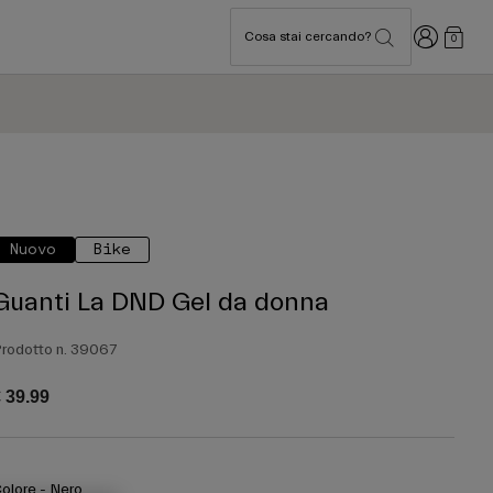
Accedi
Cosa stai cercando?
0
Nuovo
Bike
Guanti La DND Gel da donna
rodotto n.
39067
 39.99
olore -
Nero