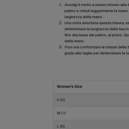
Avvolgi il metro a nastro intorno alla
palmo e chiudi leggermente la mano p
larghezza della mano.
Una volta annotata questa misura, us
determinare la lunghezza della tua ma
fino alla base del palmo, al polso. Q
della mano.
Puoi ora confrontare le misure della t
guida alle taglie per determinare la t
Women's Size
S (6)
M (7)
L (8)