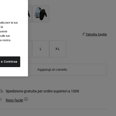
alizzare la tua
selezionato
 le
queste
aglia
Tabella taglie
sulle tue
la nostra
S
M
L
XL
 e Continua
Aggiungi al carrello
Spedizione gratuita per ordini superiori a 100€
Reso facile