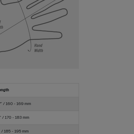
ength
7” / 160 - 169 mm
2” / 170 - 183 mm
7” / 185 - 195 mm