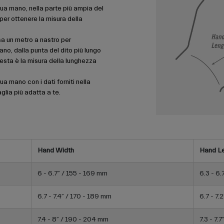
 tua mano, nella parte più ampia del
er ottenere la misura della
a un metro a nastro per
no, dalla punta del dito più lungo
uesta è la misura della lunghezza
ua mano con i dati forniti nella
aglia più adatta a te.
Hand Width
Hand L
6 - 6.7” / 155 - 169 mm
6.3 - 6.
6.7 - 7.4” / 170 - 189 mm
6.7 - 7.
7.4 - 8” / 190 - 204 mm
7.3 - 7.