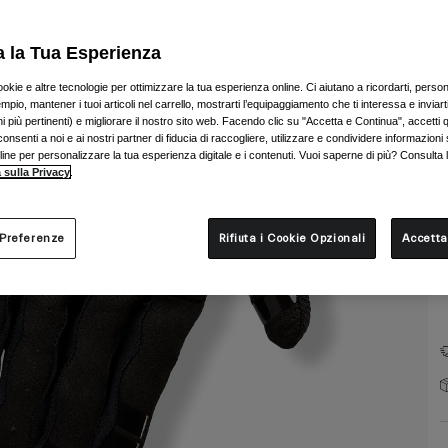
a la Tua Esperienza
ookie e altre tecnologie per ottimizzare la tua esperienza online. Ci aiutano a ricordarti, person
mpio, mantener i tuoi articoli nel carrello, mostrarti l’equipaggiamento che ti interessa e inviarti
 più pertinenti) e migliorare il nostro sito web. Facendo clic su "Accetta e Continua", accetti 
T
onsenti a noi e ai nostri partner di fiducia di raccogliere, utilizzare e condividere informazioni 
nline per personalizzare la tua esperienza digitale e i contenuti. Vuoi saperne di più? Consulta 
 sulla Privacy
.
 Preferenze
Rifiuta i Cookie Opzionali
Accetta