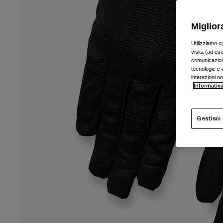
Miglior
Utilizziamo c
visita (ad ese
comunicazioni
tecnologie e c
interazioni o
Informativa
Gestisci