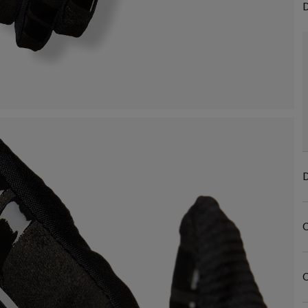
D
D
C
C