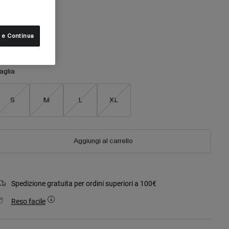
olore -
Blu chiaro
 e Continua
selezionato
aglia
S
M
L
XL
Aggiungi al carrello
Spedizione gratuita per ordini superiori a 100€
Reso facile