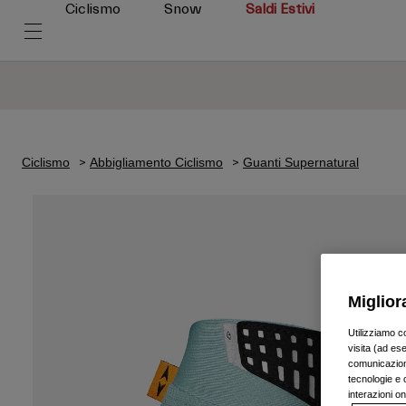
Ciclismo
Snow
Saldi Estivi
Ciclismo
Abbigliamento Ciclismo
Guanti Supernatural
Miglior
Utilizziamo c
visita (ad ese
comunicazioni
tecnologie e c
interazioni o