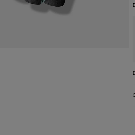
D
D
C