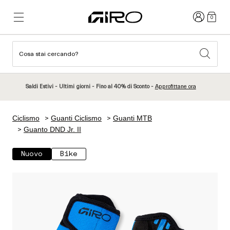
Accedi
0
Cosa stai cercando?
Novità e tendenze
Novità e tendenze
Nuovi Arrivi
Nuovi Arrivi
Saldi Estivi - Ultimi giorni - Fino al 40% di Sconto -
Approfittane ora
Best Sellers
Best Sellers
Esplora
Esplora
Ciclismo
Guanti Ciclismo
Guanti MTB
Caschi
Caschi
Guanto DND Jr. II
Caschi da Strada
Sci
Nuovo
Bike
Caschi da MTB
Snowboard
Caschi da Città
Con Visiera
Caschi per Bambino
Donna
Vedi tutto
Ricambi