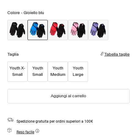
Accessori
Vedi tutto
Colore -
Gioiello blu
Maschere
Guanti
Utilizzo
Ricambi
selezionato
Vedi tutto
All Mountain
Backcountry
Taglia
Tabella taglie
Freestyle
Youth X-
Youth
Youth
Youth
Sci Gara
Small
Small
Medium
Large
Vedi tutto
Aggiungi al carrello
Spedizione gratuita per ordini superiori a 100€
Reso facile