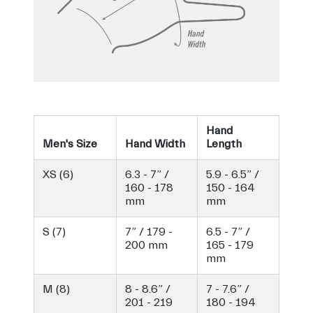
Hand
Men's Size
Hand Width
Length
XS (6)
6.3 - 7” /
5.9 - 6.5” /
160 - 178
150 - 164
mm
mm
S (7)
7” / 179 -
6.5 - 7” /
200 mm
165 - 179
mm
M (8)
8 - 8.6” /
7 - 7.6” /
201 - 219
180 - 194