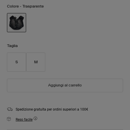
Accessori
Vedi tutto
Colore -
Trasparente
Maschere
Guanti
Utilizzo
Ricambi
selezionato
Vedi tutto
All Mountain
Taglia
Backcountry
Freestyle
S
M
Sci Gara
Vedi tutto
Aggiungi al carrello
Spedizione gratuita per ordini superiori a 100€
Reso facile