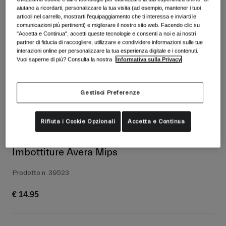
Vedi tutto
aiutano a ricordarti, personalizzare la tua visita (ad esempio, mantener i tuoi
articoli nel carrello, mostrarti l’equipaggiamento che ti interessa e inviarti le
Scarpe
comunicazioni più pertinenti) e migliorare il nostro sito web. Facendo clic su
"Accetta e Continua", accetti queste tecnologie e consenti a noi e ai nostri
Maschere
partner di fiducia di raccogliere, utilizzare e condividere informazioni sulle tue
Scarpe da Strada
interazioni online per personalizzare la tua esperienza digitale e i contenuti.
Vuoi saperne di più? Consulta la nostra
Informativa sulla Privacy
.
Scarpe da MTB
Sci
Scarpe da Gravel
Snowboard
Gestisci Preferenze
Vedi tutto
Con lenti intercambiabili
Donna
Rifiuta i Cookie Opzionali
Accetta e Continua
Lenti di ricambio
Abbigliamento
Vedi tutto
Imbottiture Avera Mips
Abbigliamento da Strada
Prodotto n.
39523
Abbigliamento da MTB
Bambino
Vedi tutto
€ 14.95
Caschi
Maschere