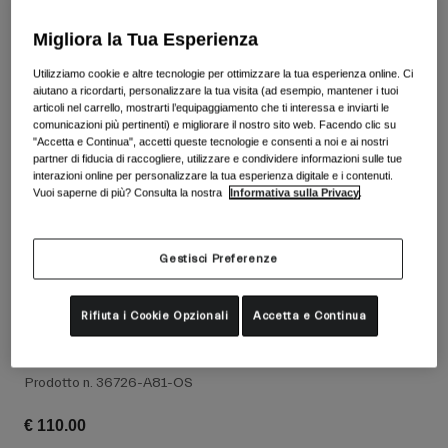
Vedi tutto
Migliora la Tua Esperienza
Scarpe
Utilizziamo cookie e altre tecnologie per ottimizzare la tua esperienza online. Ci
Maschere
aiutano a ricordarti, personalizzare la tua visita (ad esempio, mantener i tuoi
Scarpe da Strada
articoli nel carrello, mostrarti l’equipaggiamento che ti interessa e inviarti le
Scarpe da MTB
Sci
comunicazioni più pertinenti) e migliorare il nostro sito web. Facendo clic su
"Accetta e Continua", accetti queste tecnologie e consenti a noi e ai nostri
Scarpe da Gravel
Snowboard
partner di fiducia di raccogliere, utilizzare e condividere informazioni sulle tue
interazioni online per personalizzare la tua esperienza digitale e i contenuti.
Vedi tutto
Con lenti intercambiabili
Vuoi saperne di più? Consulta la nostra
Informativa sulla Privacy
.
Donna
Lenti di ricambio
Gestisci Preferenze
Abbigliamento
Vedi tutto
Abbigliamento da Strada
Rifiuta i Cookie Opzionali
Accetta e Continua
Lente di ricambio VIVID per maschera
Contour RS
Abbigliamento da MTB
Bambino
Vedi tutto
Prodotto n.
36726-A81-OS
Caschi
€ 110.00
Maschere