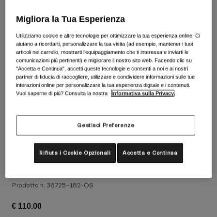
Vedi tutto
Migliora la Tua Esperienza
Scarpe
Utilizziamo cookie e altre tecnologie per ottimizzare la tua esperienza online. Ci
Maschere
aiutano a ricordarti, personalizzare la tua visita (ad esempio, mantener i tuoi
Scarpe da Strada
articoli nel carrello, mostrarti l’equipaggiamento che ti interessa e inviarti le
Scarpe da MTB
Sci
comunicazioni più pertinenti) e migliorare il nostro sito web. Facendo clic su
"Accetta e Continua", accetti queste tecnologie e consenti a noi e ai nostri
Scarpe da Gravel
Snowboard
partner di fiducia di raccogliere, utilizzare e condividere informazioni sulle tue
interazioni online per personalizzare la tua esperienza digitale e i contenuti.
Vedi tutto
Con lenti intercambiabili
Vuoi saperne di più? Consulta la nostra
Informativa sulla Privacy
.
Donna
Lenti di ricambio
Gestisci Preferenze
Abbigliamento
Vedi tutto
Abbigliamento da Strada
Rifiuta i Cookie Opzionali
Accetta e Continua
Lente di ricambio VIVID per maschera
Contour
Abbigliamento da MTB
Bambino
Vedi tutto
Prodotto n.
36725-182-OS
Caschi
€ 110.00
Maschere