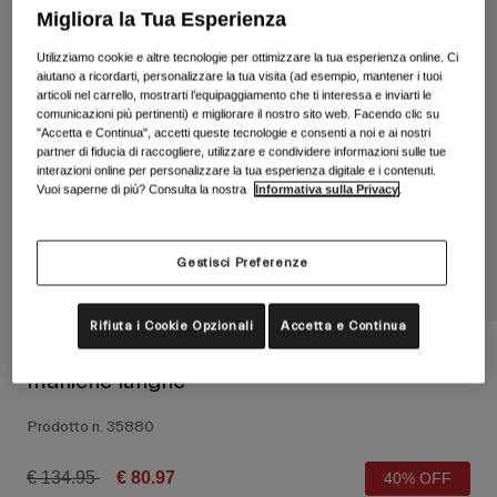
Vedi tutto
Migliora la Tua Esperienza
Scarpe
Utilizziamo cookie e altre tecnologie per ottimizzare la tua esperienza online. Ci
aiutano a ricordarti, personalizzare la tua visita (ad esempio, mantener i tuoi
Maschere
articoli nel carrello, mostrarti l’equipaggiamento che ti interessa e inviarti le
Scarpe da Strada
comunicazioni più pertinenti) e migliorare il nostro sito web. Facendo clic su
"Accetta e Continua", accetti queste tecnologie e consenti a noi e ai nostri
Scarpe da MTB
Sci
partner di fiducia di raccogliere, utilizzare e condividere informazioni sulle tue
interazioni online per personalizzare la tua esperienza digitale e i contenuti.
Scarpe da Gravel
Snowboard
Vuoi saperne di più? Consulta la nostra
Informativa sulla Privacy
.
Vedi tutto
Con lenti intercambiabili
Donna
Gestisci Preferenze
Lenti di ricambio
Abbigliamento
Vedi tutto
Rifiuta i Cookie Opzionali
Accetta e Continua
Abbigliamento da Strada
Maglia Chrono Thermal da donna a
maniche lunghe
Abbigliamento da MTB
Bambino
Vedi tutto
Prodotto n.
35880
Caschi
Price reduced from
to
€ 134.95
€ 80.97
40% OFF
Maschere