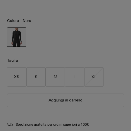
Accessori
Vedi tutto
Maschere
Colore -
Nero
Guanti
Utilizzo
Ricambi
Vedi tutto
All Mountain
selezionato
Backcountry
Taglia
Freestyle
Sci Gara
XS
S
M
L
XL
Vedi tutto
Aggiungi al carrello
Spedizione gratuita per ordini superiori a 100€