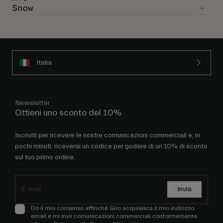
Italia
Newsletter
Ottieni uno sconto del 10%
Iscriviti per ricevere le nostre comunicazioni commerciali e, in
pochi minuti, riceverai un codice per godere di un 10% di sconto
sul tuo primo ordine.
Invia
Dò il mio consenso affinché Giro acquisisca il mio indirizzo
email e mi invii comunicazioni commerciali conformemente
alla sua
Politica sulla Privacy
. Gli iscritti possono revocare
l'iscrizione in qualsiasi momento.