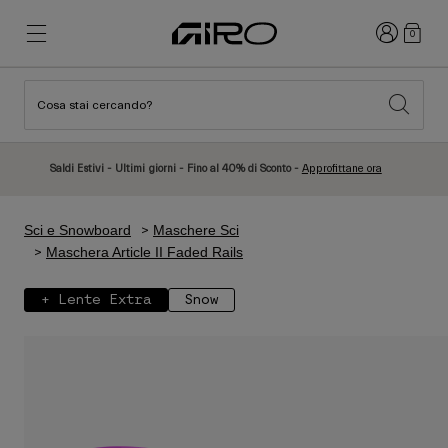
Accedi
0
Cosa stai cercando?
Novità e tendenze
Novità e tendenze
Nuovi Arrivi
Nuovi Arrivi
Saldi Estivi - Ultimi giorni - Fino al 40% di Sconto -
Approfittane ora
Best Sellers
Best Sellers
Esplora
Esplora
Sci e Snowboard
Maschere Sci
Caschi
Caschi
Maschera Article II Faded Rails
Caschi da Strada
Sci
+ Lente Extra
Snow
Caschi da MTB
Snowboard
Caschi da Città
Con Visiera
Caschi per Bambino
Donna
Vedi tutto
Ricambi