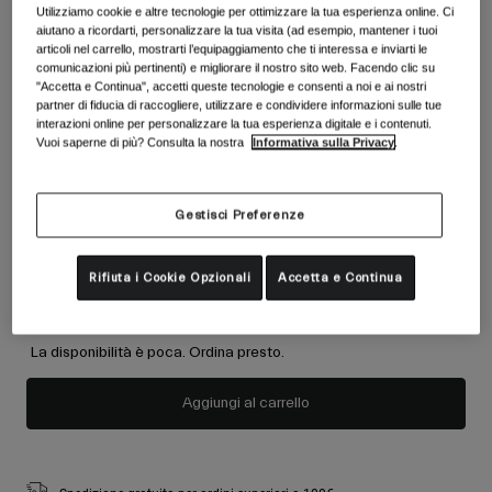
Accessori
Utilizziamo cookie e altre tecnologie per ottimizzare la tua esperienza online. Ci
Vedi tutto
aiutano a ricordarti, personalizzare la tua visita (ad esempio, mantener i tuoi
Colore -
Viola/rosa
articoli nel carrello, mostrarti l’equipaggiamento che ti interessa e inviarti le
Maschere
comunicazioni più pertinenti) e migliorare il nostro sito web. Facendo clic su
"Accetta e Continua", accetti queste tecnologie e consenti a noi e ai nostri
Guanti
partner di fiducia di raccogliere, utilizzare e condividere informazioni sulle tue
Utilizzo
Ricambi
interazioni online per personalizzare la tua esperienza digitale e i contenuti.
Vuoi saperne di più? Consulta la nostra
Informativa sulla Privacy
.
selezionato
Vedi tutto
All Mountain
Backcountry
Lenti Incluse (2):
Gestisci Preferenze
Freestyle
S2
Lente Principale:
Parzialmente nuvoloso
Sci Gara
Rifiuta i Cookie Opzionali
Accetta e Continua
S1
Lente Extra:
Nuvoloso
Vedi tutto
La disponibilità è poca. Ordina presto.
Aggiungi al carrello