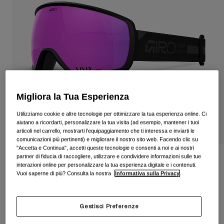
Vedi tutto
Scarpe
Maschere
Scarpe da Strada
Scarpe da MTB
Sci
Scarpe da Gravel
Snowboard
Vedi tutto
Con lenti intercambiabili
Migliora la Tua Esperienza
Donna
Utilizziamo cookie e altre tecnologie per ottimizzare la tua esperienza online. Ci
aiutano a ricordarti, personalizzare la tua visita (ad esempio, mantener i tuoi
Lenti di ricambio
articoli nel carrello, mostrarti l’equipaggiamento che ti interessa e inviarti le
Abbigliamento
comunicazioni più pertinenti) e migliorare il nostro sito web. Facendo clic su
Vedi tutto
"Accetta e Continua", accetti queste tecnologie e consenti a noi e ai nostri
Abbigliamento da Strada
partner di fiducia di raccogliere, utilizzare e condividere informazioni sulle tue
Maschera Balance II Rails
interazioni online per personalizzare la tua esperienza digitale e i contenuti.
Abbigliamento da MTB
Vuoi saperne di più? Consulta la nostra
Informativa sulla Privacy
.
Bambino
Prodotto n.
37127-285-OS
Vedi tutto
€ 149.95
Caschi
Gestisci Preferenze
Maschere