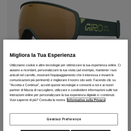
Vedi tutto
Scarpe
Maschere
Scarpe da Strada
Scarpe da MTB
Sci
Scarpe da Gravel
Snowboard
Migliora la Tua Esperienza
Vedi tutto
Con lenti intercambiabili
Donna
Utilizziamo cookie e altre tecnologie per ottimizzare la tua esperienza online. Ci
aiutano a ricordarti, personalizzare la tua visita (ad esempio, mantener i tuoi
Lenti di ricambio
articoli nel carrello, mostrarti l’equipaggiamento che ti interessa e inviarti le
Abbigliamento
comunicazioni più pertinenti) e migliorare il nostro sito web. Facendo clic su
Vedi tutto
"Accetta e Continua", accetti queste tecnologie e consenti a noi e ai nostri
partner di fiducia di raccogliere, utilizzare e condividere informazioni sulle tue
Abbigliamento da Strada
Maschera Balance II Stacked
interazioni online per personalizzare la tua esperienza digitale e i contenuti.
Abbigliamento da MTB
Vuoi saperne di più? Consulta la nostra
Informativa sulla Privacy
.
Bambino
Prodotto n.
37126-A73-OS
Vedi tutto
€ 149.95
Caschi
Gestisci Preferenze
Maschere