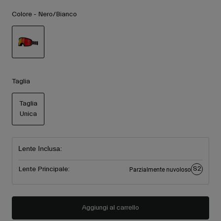
Accessori
Vedi tutto
Colore -
Nero/Bianco
Maschere
Guanti
Utilizzo
Ricambi
selezionato
Vedi tutto
All Mountain
Taglia
Backcountry
Freestyle
Taglia
Unica
Sci Gara
selezionato
Vedi tutto
Lente Inclusa:
S2
Lente Principale:
Parzialmente nuvoloso
Aggiungi al carrello