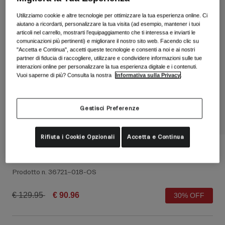
Vedi tutto
Utilizziamo cookie e altre tecnologie per ottimizzare la tua esperienza online. Ci
aiutano a ricordarti, personalizzare la tua visita (ad esempio, mantener i tuoi
Scarpe
articoli nel carrello, mostrarti l’equipaggiamento che ti interessa e inviarti le
Maschere
comunicazioni più pertinenti) e migliorare il nostro sito web. Facendo clic su
Scarpe da Strada
"Accetta e Continua", accetti queste tecnologie e consenti a noi e ai nostri
partner di fiducia di raccogliere, utilizzare e condividere informazioni sulle tue
Scarpe da MTB
Sci
interazioni online per personalizzare la tua esperienza digitale e i contenuti.
Vuoi saperne di più? Consulta la nostra
Informativa sulla Privacy
.
Scarpe da Gravel
Snowboard
Vedi tutto
Con lenti intercambiabili
Gestisci Preferenze
Donna
Lenti di ricambio
Abbigliamento
Rifiuta i Cookie Opzionali
Accetta e Continua
Vedi tutto
Maschera Blok Reverb
Abbigliamento da Strada
Prodotto n.
36721-018-OS
Abbigliamento da MTB
Bambino
Vedi tutto
Price reduced from
to
€ 129.95
€ 90.96
30% OFF
Caschi
Maschere