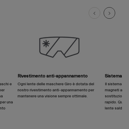
Rivestimento anti-appannamento
Sistema di 
aschi e
Ogni lente delle maschere Giro è dotata del
Il sistema di l
per
nostro rivestimento anti-appannamento per
magneti auto-p
na
mantenere una visione sempre ottimale.
sostituzione 
 per una
rapido. Quatt
ento
lente saldame