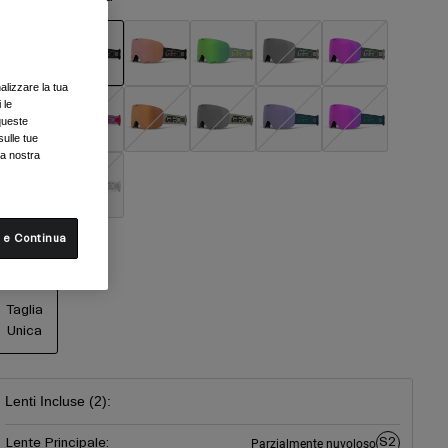
alizzare la tua
selezionato
 le
queste
sulle tue
la nostra
 e Continua
aglia
Taglia
Unica
selezionato
Lenti Incluse (2):
S2
Lente Principale:
Parzialmente nuvoloso