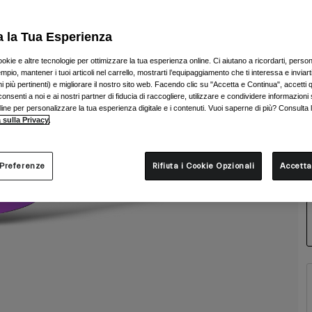
a la Tua Esperienza
ookie e altre tecnologie per ottimizzare la tua esperienza online. Ci aiutano a ricordarti, person
mpio, mantener i tuoi articoli nel carrello, mostrarti l’equipaggiamento che ti interessa e inviarti
 più pertinenti) e migliorare il nostro sito web. Facendo clic su "Accetta e Continua", accetti 
onsenti a noi e ai nostri partner di fiducia di raccogliere, utilizzare e condividere informazioni 
nline per personalizzare la tua esperienza digitale e i contenuti. Vuoi saperne di più? Consulta 
 sulla Privacy
.
 Preferenze
Rifiuta i Cookie Opzionali
Accetta
T