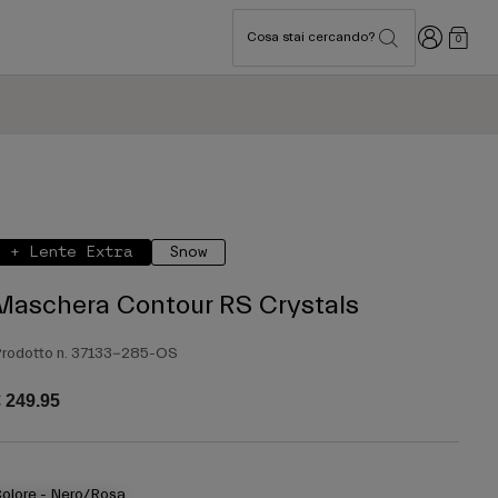
Accedi
Cosa stai cercando?
0
+ Lente Extra
Snow
Maschera Contour RS Crystals
rodotto n.
37133-285-OS
 249.95
olore -
Nero/Rosa