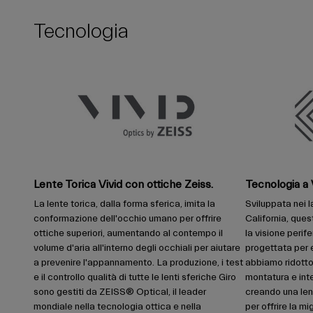
Tecnologia
Lente Torica Vivid con ottiche Zeiss.
Tecnologia a
La lente torica, dalla forma sferica, imita la
Sviluppata nei la
conformazione dell'occhio umano per offrire
California, ques
ottiche superiori, aumentando al contempo il
la visione peri
volume d'aria all'interno degli occhiali per aiutare
progettata per 
a prevenire l'appannamento. La produzione, i test
abbiamo ridotto
e il controllo qualità di tutte le lenti sferiche Giro
montatura e int
sono gestiti da ZEISS® Optical, il leader
creando una len
mondiale nella tecnologia ottica e nella
per offrire la mi