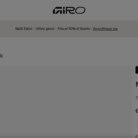
Saldi Estivi - Ultimi giorni - Fino al 40% di Sconto -
Approfittane ora
ls
P
€
C