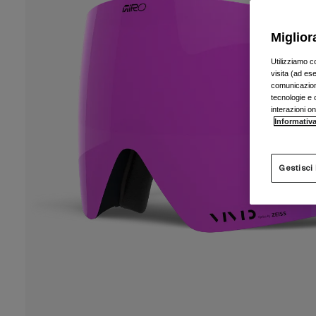
Miglior
Utilizziamo c
visita (ad ese
comunicazioni
tecnologie e c
interazioni o
Informativa
Gestisci