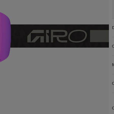
D
C
N
C
C