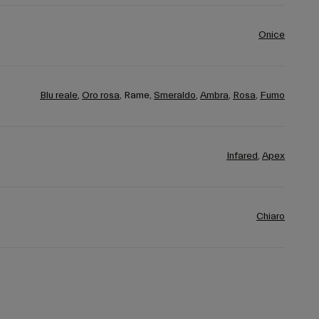
Onice
Blu reale
,
Oro rosa
,
Rame,
Smeraldo
,
Ambra
,
Rosa
,
Fumo
Infared
,
Apex
Chiaro