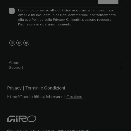
Dò il mio consenso affinché Giro acquisisca il mio indirizzo
email e mi invii comunicazioni commerciali conformemente
alla sua
Politica sulla Privacy
. Gli iscritti possono revocare
l'iscrizione in qualsiasi momento.
About
Support
Privacy
Termini e Condizioni
Etica/Canale Whistleblower
Cookies
©2026 GIRO SPORT DESIGN - Tutti i diritti riservati