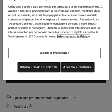
Accessori
Colore -
Black/Rose Gold
Vedi tutto
Utilizziamo cookie e altre tecnologie per ottimizzare la tua esperienza online. Ci
aiutano a ricordarti, personalizzare la tua visita (ad esempio, mantener i tuoi
Maschere
articoli nel carrello, mostrarti l’equipaggiamento che ti interessa e inviarti le
comunicazioni più pertinenti) e migliorare il nostro sito web. Facendo clic su
Guanti
"Accetta e Continua", accetti queste tecnologie e consenti a noi e ai nostri
Utilizzo
partner di fiducia di raccogliere, utilizzare e condividere informazioni sulle tue
Ricambi
selezionato
interazioni online per personalizzare la tua esperienza digitale e i contenuti.
Vedi tutto
All Mountain
Vuoi saperne di più? Consulta la nostra
Informativa sulla Privacy
.
Lente Inclusa:
Backcountry
S2
Lente Principale:
Parzialmente nuvoloso
Freestyle
Gestisci Preferenze
Sci Gara
La disponibilità è poca. Ordina presto.
Vedi tutto
Rifiuta i Cookie Opzionali
Accetta e Continua
Aggiungi al carrello
Spedizione gratuita per ordini superiori a 100€
Reso facile