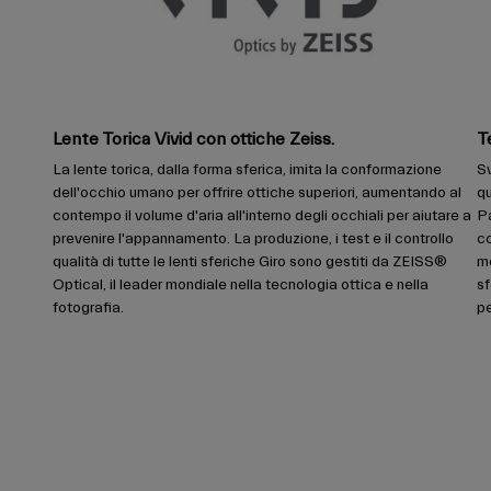
Lente Torica Vivid con ottiche Zeiss.
T
La lente torica, dalla forma sferica, imita la conformazione
Sv
dell'occhio umano per offrire ottiche superiori, aumentando al
qu
contempo il volume d'aria all'interno degli occhiali per aiutare a
P
prevenire l'appannamento. La produzione, i test e il controllo
co
qualità di tutte le lenti sferiche Giro sono gestiti da ZEISS®
mo
Optical, il leader mondiale nella tecnologia ottica e nella
sf
fotografia.
pe