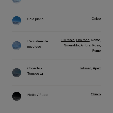
Onice
Sole pieno
Blu reale
,
Oro rosa
,
Rame,
Parzialmente
Smeraldo
,
Ambra
,
Rosa
,
nuvoloso
Fumo
Coperto /
Infared
,
Apex
Tempesta
Chiaro
Notte / Race