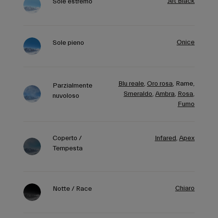
Jet Black
Sole estremo
Onice
Sole pieno
Blu reale
,
Oro rosa
,
Rame,
Parzialmente
Smeraldo
,
Ambra
,
Rosa
,
nuvoloso
Fumo
Coperto /
Infared
,
Apex
Tempesta
Chiaro
Notte / Race