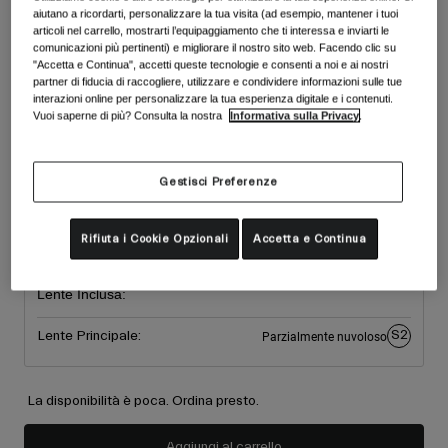
Accessori
aiutano a ricordarti, personalizzare la tua visita (ad esempio, mantener i tuoi
Vedi tutto
Colore -
Green/Ember
articoli nel carrello, mostrarti l’equipaggiamento che ti interessa e inviarti le
comunicazioni più pertinenti) e migliorare il nostro sito web. Facendo clic su
Maschere
"Accetta e Continua", accetti queste tecnologie e consenti a noi e ai nostri
Guanti
partner di fiducia di raccogliere, utilizzare e condividere informazioni sulle tue
Utilizzo
interazioni online per personalizzare la tua esperienza digitale e i contenuti.
Ricambi
Vuoi saperne di più? Consulta la nostra
Informativa sulla Privacy
.
selezionato
Vedi tutto
All Mountain
Taglia
Backcountry
Gestisci Preferenze
Taglia
Freestyle
Unica
Sci Gara
Rifiuta i Cookie Opzionali
Accetta e Continua
selezionato
Vedi tutto
Lente Inclusa:
S2
Lente Principale:
Parzialmente nuvoloso
La disponibilità è poca. Ordina presto.
Aggiungi al carrello