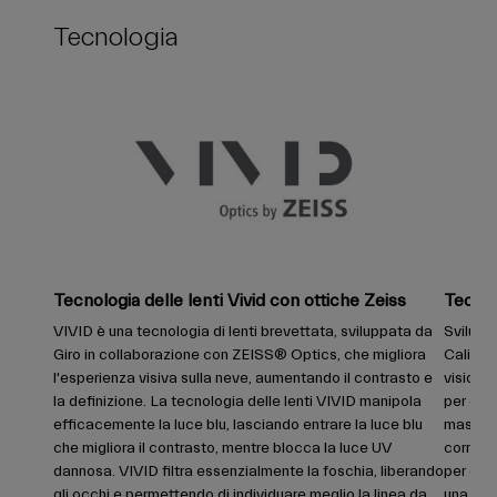
Tecnologia
Tecnologia delle lenti Vivid con ottiche Zeiss
Tecnol
VIVID è una tecnologia di lenti brevettata, sviluppata da
Sviluppa
Giro in collaborazione con ZEISS® Optics, che migliora
Californ
l'esperienza visiva sulla neve, aumentando il contrasto e
visione
la definizione. La tecnologia delle lenti VIVID manipola
per ess
efficacemente la luce blu, lasciando entrare la luce blu
massimo
che migliora il contrasto, mentre blocca la luce UV
cornice
dannosa. VIVID filtra essenzialmente la foschia, liberando
per offr
gli occhi e permettendo di individuare meglio la linea da
una mas