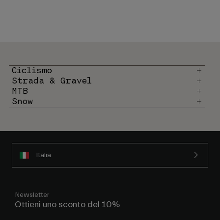
Ciclismo
Strada & Gravel
MTB
Snow
Italia
Newsletter
Ottieni uno sconto del 10%
Iscriviti per ricevere le nostre comunicazioni commerciali e, in
pochi minuti, riceverai un codice per godere di un 10% di sconto