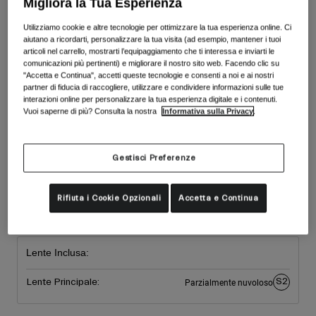
Migliora la Tua Esperienza
Accessori
Colore -
White/Emerald
Vedi tutto
Utilizziamo cookie e altre tecnologie per ottimizzare la tua esperienza online. Ci
Maschere
aiutano a ricordarti, personalizzare la tua visita (ad esempio, mantener i tuoi
articoli nel carrello, mostrarti l’equipaggiamento che ti interessa e inviarti le
Guanti
comunicazioni più pertinenti) e migliorare il nostro sito web. Facendo clic su
Utilizzo
"Accetta e Continua", accetti queste tecnologie e consenti a noi e ai nostri
Ricambi
partner di fiducia di raccogliere, utilizzare e condividere informazioni sulle tue
interazioni online per personalizzare la tua esperienza digitale e i contenuti.
Vedi tutto
All Mountain
Vuoi saperne di più? Consulta la nostra
Informativa sulla Privacy
.
Backcountry
selezionato
Freestyle
Taglia
Gestisci Preferenze
Sci Gara
Taglia
Vedi tutto
Rifiuta i Cookie Opzionali
Accetta e Continua
Unica
selezionato
Lente Inclusa:
S2
Lente Principale:
Parzialmente nuvoloso