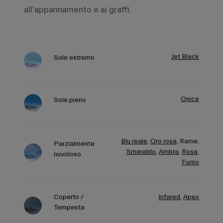
Jet Black
Sole estremo
Onice
Sole pieno
Blu reale
,
Oro rosa
,
Rame,
Parzialmente
Smeraldo
,
Ambra
,
Rosa
,
nuvoloso
Fumo
Coperto /
Infared
,
Apex
Tempesta