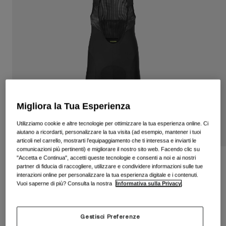
Vedi tutto
Scarpe
Maschere
Scarpe da Strada
Scarpe da MTB
Sci
Scarpe da Gravel
Snowboard
Vedi tutto
Con lenti intercambiabili
Migliora la Tua Esperienza
Donna
Utilizziamo cookie e altre tecnologie per ottimizzare la tua esperienza online. Ci
Lenti di ricambio
aiutano a ricordarti, personalizzare la tua visita (ad esempio, mantener i tuoi
Abbigliamento
articoli nel carrello, mostrarti l’equipaggiamento che ti interessa e inviarti le
Vedi tutto
comunicazioni più pertinenti) e migliorare il nostro sito web. Facendo clic su
Abbigliamento da Strada
"Accetta e Continua", accetti queste tecnologie e consenti a noi e ai nostri
Pantaloncini con bretelle Chrono Exp
partner di fiducia di raccogliere, utilizzare e condividere informazioni sulle tue
Abbigliamento da MTB
interazioni online per personalizzare la tua esperienza digitale e i contenuti.
Bambino
Prodotto n.
35864
Vuoi saperne di più? Consulta la nostra
Informativa sulla Privacy
.
Vedi tutto
Caschi
Price reduced from
to
€ 159.95
€ 95.97
40% OFF
Gestisci Preferenze
Maschere