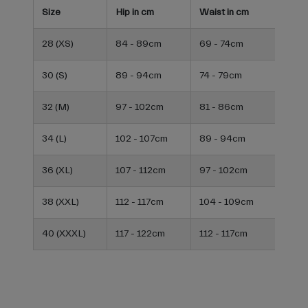
Size
Hip in cm
Waist in cm
Inse
28 (XS)
84 - 89cm
69 - 74cm
76c
30 (S)
89 - 94cm
74 - 79cm
76c
32 (M)
97 - 102cm
81 - 86cm
79c
34 (L)
102 - 107cm
89 - 94cm
81c
36 (XL)
107 - 112cm
97 - 102cm
84c
38 (XXL)
112 - 117cm
104 - 109cm
84c
40 (XXXL)
117 - 122cm
112 - 117cm
84c