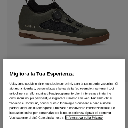
Vedi tutto
Scarpe
Maschere
Scarpe da Strada
Scarpe da MTB
Sci
Scarpe da Gravel
Snowboard
Vedi tutto
Con lenti intercambiabili
Donna
Lenti di ricambio
Migliora la Tua Esperienza
Abbigliamento
Vedi tutto
Utilizziamo cookie e altre tecnologie per ottimizzare la tua esperienza online. Ci
aiutano a ricordarti, personalizzare la tua visita (ad esempio, mantener i tuoi
Abbigliamento da Strada
Scarpe Chamber TR
articoli nel carrello, mostrarti l’equipaggiamento che ti interessa e inviarti le
Abbigliamento da MTB
comunicazioni più pertinenti) e migliorare il nostro sito web. Facendo clic su
Bambino
"Accetta e Continua", accetti queste tecnologie e consenti a noi e ai nostri
Prodotto n.
38893
Vedi tutto
partner di fiducia di raccogliere, utilizzare e condividere informazioni sulle tue
interazioni online per personalizzare la tua esperienza digitale e i contenuti.
€ 209.99
Caschi
Vuoi saperne di più? Consulta la nostra
Informativa sulla Privacy
.
Maschere