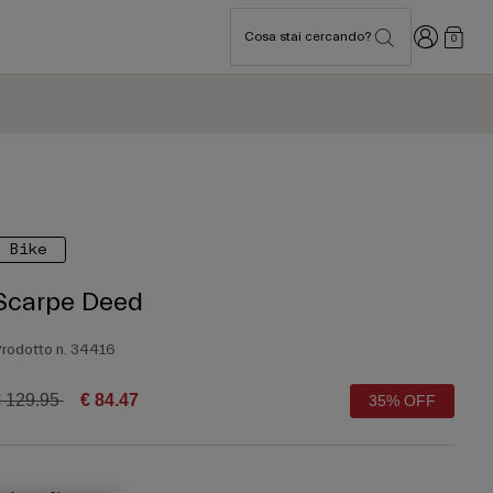
Accedi
Cosa stai cercando?
0
Bike
Scarpe Deed
rodotto n.
34416
rice reduced from
to
 129.95
€ 84.47
35% OFF