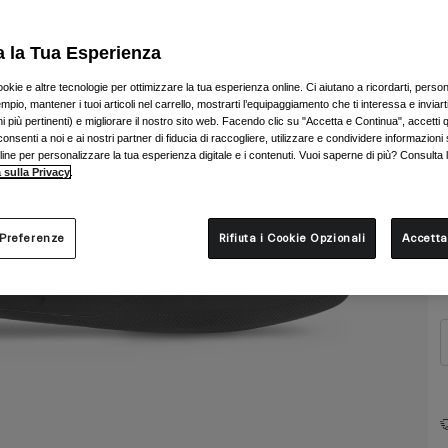
C
a la Tua Esperienza
ookie e altre tecnologie per ottimizzare la tua esperienza online. Ci aiutano a ricordarti, person
mpio, mantener i tuoi articoli nel carrello, mostrarti l’equipaggiamento che ti interessa e inviarti
 più pertinenti) e migliorare il nostro sito web. Facendo clic su "Accetta e Continua", accetti 
onsenti a noi e ai nostri partner di fiducia di raccogliere, utilizzare e condividere informazioni 
T
nline per personalizzare la tua esperienza digitale e i contenuti. Vuoi saperne di più? Consulta 
 sulla Privacy
.
 Preferenze
Rifiuta i Cookie Opzionali
Accetta