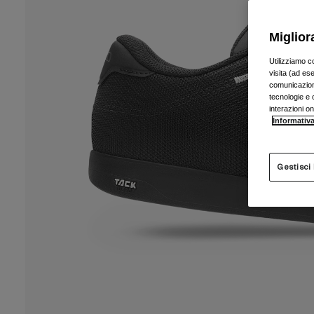
Miglior
Utilizziamo c
visita (ad ese
comunicazioni
tecnologie e c
interazioni o
Informativa
Gestisci