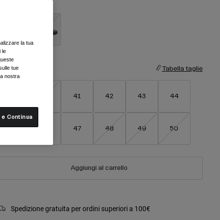
olore -
Nero
alizzare la tua
selezionato
 le
queste
sulle tue
aglia
Tabella taglie
la nostra
39
40
41
42
43
44
 e Continua
45
46
47
48
49
50
Aggiungi al carrello
Spedizione gratuita per ordini superiori a 100€