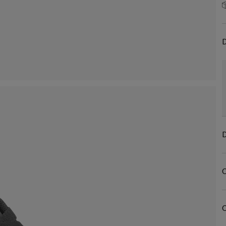
D
D
C
C