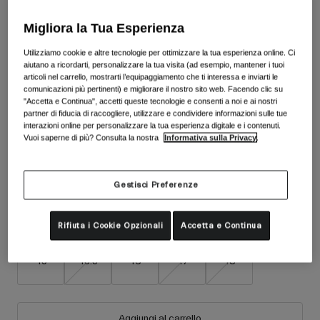
Accessori
Vedi tutto
Migliora la Tua Esperienza
Colore -
Nero/Oro
Maschere
Utilizziamo cookie e altre tecnologie per ottimizzare la tua esperienza online. Ci
Guanti
aiutano a ricordarti, personalizzare la tua visita (ad esempio, mantener i tuoi
Utilizzo
articoli nel carrello, mostrarti l’equipaggiamento che ti interessa e inviarti le
Ricambi
comunicazioni più pertinenti) e migliorare il nostro sito web. Facendo clic su
selezionato
"Accetta e Continua", accetti queste tecnologie e consenti a noi e ai nostri
Vedi tutto
All Mountain
partner di fiducia di raccogliere, utilizzare e condividere informazioni sulle tue
Backcountry
interazioni online per personalizzare la tua esperienza digitale e i contenuti.
Taglia
Tabella taglie
Vuoi saperne di più? Consulta la nostra
Informativa sulla Privacy
.
Freestyle
36
37
38
39
40
41
Sci Gara
Gestisci Preferenze
Vedi tutto
42
42.5
43
43.5
44
44.5
Rifiuta i Cookie Opzionali
Accetta e Continua
45
45.5
46
47
48
Aggiungi al carrello