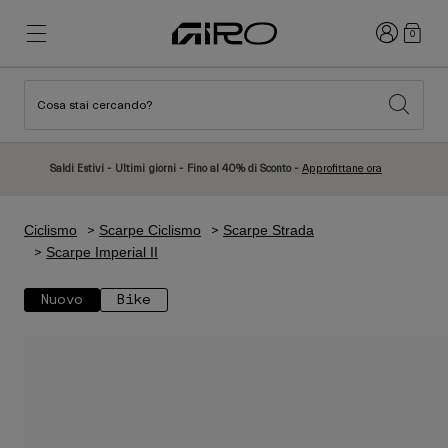
Accedi
0
Cosa stai cercando?
Novità e tendenze
Novità e tendenze
Nuovi Arrivi
Nuovi Arrivi
Saldi Estivi - Ultimi giorni - Fino al 40% di Sconto -
Approfittane ora
Best Sellers
Best Sellers
Esplora
Esplora
Ciclismo
Scarpe Ciclismo
Scarpe Strada
Caschi
Caschi
Scarpe Imperial II
Caschi da Strada
Sci
Nuovo
Bike
Caschi da MTB
Snowboard
Caschi da Città
Con Visiera
Caschi per Bambino
Donna
Vedi tutto
Ricambi