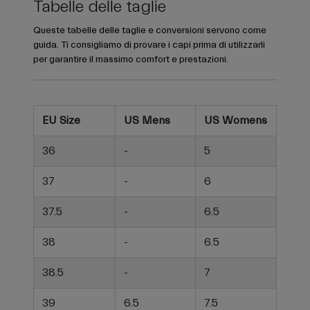
Tabelle delle taglie
Queste tabelle delle taglie e conversioni servono come
guida. Ti consigliamo di provare i capi prima di utilizzarli
per garantire il massimo comfort e prestazioni.
EU Size
US Mens
US Womens
36
-
5
37
-
6
37.5
-
6.5
38
-
6.5
38.5
-
7
39
6.5
7.5